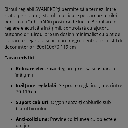
Biroul reglabil SVANEKE îți permite să alternezi între
statul pe scaun și statul în picioare pe parcursul zilei
pentru a-ți îmbunătăți postura de lucru. Biroul are o
reglare electrică a înălțimii, controlată cu ajutorul
butoanelor. Biroul are un design minimalist cu blat de
culoarea stejarului și picioare negre pentru orice stil de
decor interior. 80x160x70-119 cm
Caracteristici
Ridicare electrică:
Reglare precisă și ușoară a
înălțimii
Înălțime reglabilă:
Se poate regla înălțimea între
70-119 cm
Vă personalizăm experiența
Suport cabluri:
Organizează-ți cablurile sub
blatul biroului
La JYSK folosim cookie-uri și identificatori mobili pentru
Anti-coliziune:
Previne coliziunea cu obiectele
a vă asigura o experiență plăcută atunci când vizitați
din jur