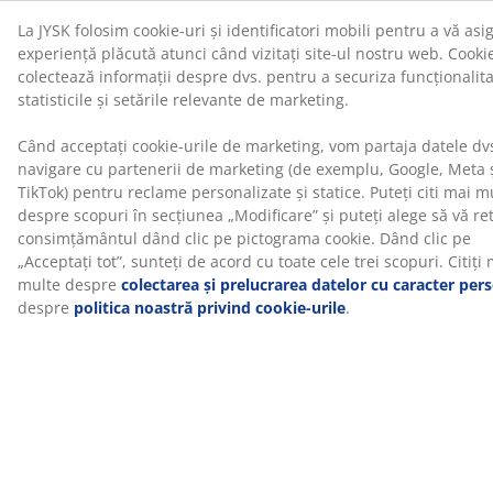
ce lucrezi. Astfel încurajează o zi de lucru mai dinamică,
cu posibilitatea de a varia poziția de lucru. Ajustează-l
pentru a se potrivi cu înălțimea exactă de stat în
picioare sau așezat pentru a-ți îmbunătăți postura și a
reduce tensiunea.
Suport cabluri
Plasa de gestionare a cablurilor de sub blat te ajută să-
ți organizezi cablurile. Astfel poți păstra spațiul de
lucru curat și ordonat, fără ca vreun cablu să atârne
liber și să se încurce.
Anti-coliziune
Dacă biroul detectează un obstacol atunci când este
ridicat sau coborât, sistemul anti-coliziune îl face să se
oprească și să se retragă câțiva centimetri. Acest lucru
ajută la prevenirea deteriorării biroului sau a
obiectelor din jur.
Picioare reglabile
Picioarele se pot regla individual pentru a stabiliza