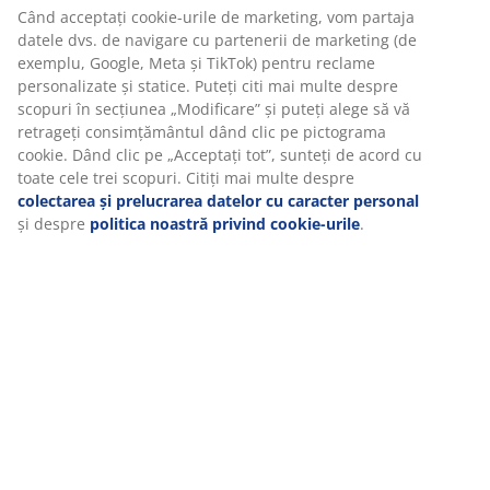
La JYSK folosim cookie-uri și identificatori mobili pentru a vă
asigura o experiență plăcută atunci când vizitați site-ul
Specificații
nostru web. Cookie-urile colectează informații despre dvs.
pentru a securiza funcționalitatea, statisticile și setările
relevante de marketing.
Recenzii
Când acceptați cookie-urile de marketing, vom partaja
(
20
)
datele dvs. de navigare cu partenerii de marketing (de
exemplu, Google, Meta și TikTok) pentru reclame
personalizate și statice. Puteți citi mai multe despre scopuri
în secțiunea „Modificare” și puteți alege să vă retrageți
Livrare
consimțământul dând clic pe pictograma cookie. Dând clic
pe „Acceptați tot”, sunteți de acord cu toate cele trei
scopuri. Citiți mai multe despre
colectarea și prelucrarea
datelor cu caracter personal
și despre
politica noastră
privind cookie-urile
.