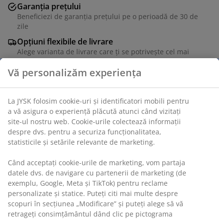
Garanția prețului
Beneficiezi de garanția prețului pe o perioadă de 30 de
zile
Opțiuni flexibile de livrare
Alege varianta de livrare care ți se potrivește cel mai
bine
Scaun de dining cu șezut turnat și spătar din imitație
de piele maro închis. Picioare din lemn masiv de pin.
Vă personalizăm experiența
Lemnul este lăcuit pentru durabilitate extinsă.
La JYSK folosim cookie-uri și identificatori mobili pentru a
Unitate de stoc: 3648460
vă asigura o experiență plăcută atunci când vizitați site-ul
nostru web. Cookie-urile colectează informații despre dvs.
Instrucțiuni de asamblare
pentru a securiza funcționalitatea, statisticile și setările
relevante de marketing.
Când acceptați cookie-urile de marketing, vom partaja
Specificații
datele dvs. de navigare cu partenerii de marketing (de