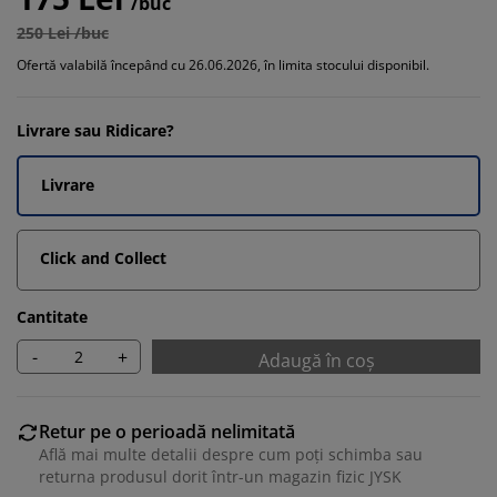
/buc
250 Lei /buc
Ofertă valabilă începând cu 26.06.2026, în limita stocului disponibil.
Livrare sau Ridicare?
Livrare
Click and Collect
Cantitate
-
+
Adaugă în coș
Retur pe o perioadă nelimitată
Află mai multe detalii despre cum poți schimba sau
returna produsul dorit într-un magazin fizic JYSK