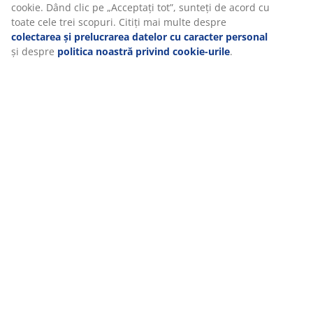
exemplu, Google, Meta și TikTok) pentru reclame
personalizate și statice. Puteți citi mai multe despre
Recenzii
scopuri în secțiunea „Modificare” și puteți alege să vă
retrageți consimțământul dând clic pe pictograma cookie.
(
730
)
Dând clic pe „Acceptați tot”, sunteți de acord cu toate cele
trei scopuri. Citiți mai multe despre
colectarea și
prelucrarea datelor cu caracter personal
și despre
politica noastră privind cookie-urile
.
Livrare