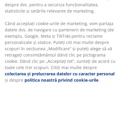
Unitate de stoc: 3690511
Instrucțiuni de asamblare
Specificații
Recenzii
(
110
)
Despre brand