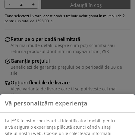
-
+
Adaugă în coș
Când selectezi Livrare, acest produs trebuie achiziționat în multiplu de 2
pentru un total de 1598.00 lei
Retur pe o perioadă nelimitată
Află mai multe detalii despre cum poți schimba sau
returna produsul dorit într-un magazin fizic JYSK
Garanția prețului
Beneficiezi de garanția prețului pe o perioadă de 30 de
zile
Opțiuni flexibile de livrare
Alege varianta de livrare care ți se potrivește cel mai
bine
Scaun de dining cu șezut din fire de hârtie împletite și
structură din lemn masiv de stejar. Lemnul este lăcuit
pentru durabilitate extinsă.