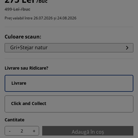
/buc
499 Lei /buc
Preț valabil între 26.07.2026 și 24.08.2026
Culoare scaun
:
Gri+Stejar natur
Livrare sau Ridicare?
Livrare
Click and Collect
Cantitate
-
+
Adaugă în coș