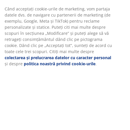
Instrucțiuni de asamblare
La JYSK folosim cookie-uri și identificatori mobili pentru a vă
asigura o experiență plăcută atunci când vizitați site-ul
nostru web. Cookie-urile colectează informații despre dvs.
pentru a securiza funcționalitatea, statisticile și setările
Specificații
relevante de marketing.
Când acceptați cookie-urile de marketing, vom partaja
datele dvs. de navigare cu partenerii de marketing (de
Recenzii
exemplu, Google, Meta și TikTok) pentru reclame
(
250
)
personalizate și statice. Puteți citi mai multe despre scopuri
în secțiunea „Modificare” și puteți alege să vă retrageți
consimțământul dând clic pe pictograma cookie. Dând clic
pe „Acceptați tot”, sunteți de acord cu toate cele trei
Livrare
scopuri. Citiți mai multe despre
colectarea și prelucrarea
datelor cu caracter personal
și despre
politica noastră
privind cookie-urile
.