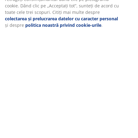
exemplu, Google, Meta și TikTok) pentru reclame
personalizate și statice. Puteți citi mai multe despre
scopuri în secțiunea „Modificare” și puteți alege să vă
Recenzii
retrageți consimțământul dând clic pe pictograma cookie.
Dând clic pe „Acceptați tot”, sunteți de acord cu toate cele
(
0
)
trei scopuri. Citiți mai multe despre
colectarea și
prelucrarea datelor cu caracter personal
și despre
politica noastră privind cookie-urile
.
Livrare