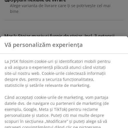
Alege varianta de livrare care ți se potrivește cel mai
bine
Masă: Stejar masiv și furnir de stejar. Incl. 3 extensii.
100x 200/242/284/326 x75 cm Scaun: Material textil și
lemn masiv.
Unitate de stoc: S000856
Vă personalizăm experiența
La JYSK folosim cookie-uri și identificatori mobili pentru a
Setul are în componență următoarele
vă asigura o experiență plăcută atunci când vizitați site-ul
articole:
nostru web. Cookie-urile colectează informații despre dvs.
pentru a securiza funcționalitatea, statisticile și setările
relevante de marketing.
Când acceptați cookie-urile de marketing, vom partaja
Specificații
datele dvs. de navigare cu partenerii de marketing (de