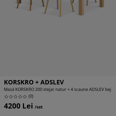
grijirea mobilierului
uminat exterior
arșafuri
opper
rpuri de iluminat
amping
lapuri
otecții de saltea
ntru casă
bilier dormitor
omiere
mera copiilor
ltea Copii
cesorii pentru rufe
turi copii
KORSKRO + ADSLEV
Masă KORSKRO 200 stejar natur + 4 scaune ADSLEV bej
(
0
)
4200 Lei
/set