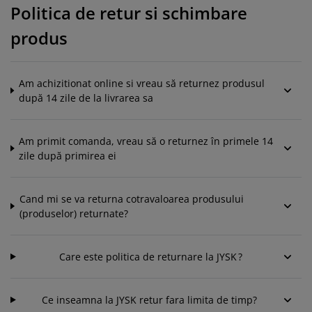
grijirea mobilierului
luminat exterior
earșafuri
opper
orpuri de iluminat
Politica de retur si schimbare
produs
amping
ulapuri
otecții de saltea
entru casă
obilier dormitor
omiere
amera copiilor
Am achizitionat online si vreau să returnez produsul
după 14 zile de la livrarea sa
ltea Copii
ccesorii pentru rufe
turi copii
Am primit comanda, vreau să o returnez în primele 14
zile după primirea ei
Cand mi se va returna cotravaloarea produsului
(produselor) returnate?
Care este politica de returnare la JYSK ?
Ce inseamna la JYSK retur fara limita de timp?