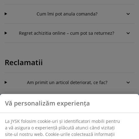
Cum îmi pot anula comanda?
Regret achizitia online – cum pot sa returnez?
Reclamatii
Am primit un articol deteriorat, ce fac?
Nu am primit toate componentele din comanda mea
Vă personalizăm experiența
sau am primit un articol greşit
La JYSK folosim cookie-uri și identificatori mobili pentru
a vă asigura o experiență plăcută atunci când vizitați
site-ul nostru web. Cookie-urile colectează informații