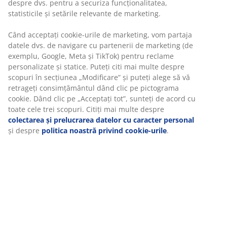
despre dvs. pentru a securiza funcționalitatea,
statisticile și setările relevante de marketing.
CONTACT RELATII CLIENTI
Când acceptați cookie-urile de marketing, vom partaja
datele dvs. de navigare cu partenerii de marketing (de
exemplu, Google, Meta și TikTok) pentru reclame
Live chat - Offline
personalizate și statice. Puteți citi mai multe despre
Timp de raspuns 1 minut
scopuri în secțiunea „Modificare” și puteți alege să vă
retrageți consimțământul dând clic pe pictograma
0723 115 975
cookie. Dând clic pe „Acceptați tot”, sunteți de acord cu
Timp mediu de raspuns 5 minute
toate cele trei scopuri. Citiți mai multe despre
colectarea și prelucrarea datelor cu caracter personal
Vorbește cu noi pe Messenger
și despre
politica noastră privind cookie-urile
.
Timp de raspuns 2h
Adresa de email
Timp de raspuns 48h
Program relații clienți:
Luni - Vineri:
09:00 – 19:30
Sâmbătă:
09:00 – 17:30