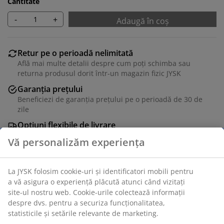
Cantitate
-
+
Adaugă în coș
Retur pe o perioadă nelimitată
Află mai multe detalii despre cum poți schimba sau
returna produsul dorit într-un magazin fizic JYSK
Garanția prețului
Beneficiezi de garanția prețului pe o perioadă de 30 de
zile
Opțiuni flexibile de livrare
Alege varianta de livrare care ți se potrivește cel mai
bine
Unitate de stoc: 3601403
Instrucțiuni de asamblare