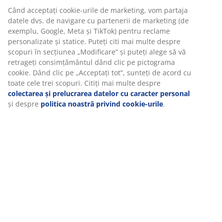
Specificații
Recenzii
(
12
)
Livrare