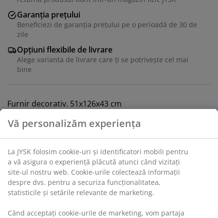
Garanția prețului
Beneficiezi de garanția prețului pe o perioadă de 30 de
zile
Opțiuni flexibile de livrare
Alege varianta de livrare care ți se potrivește cel mai
bine
Furnir decorativ. 51x126x43 cm
Unitate de stoc: 3601077
Instrucțiuni de asamblare
Specificații