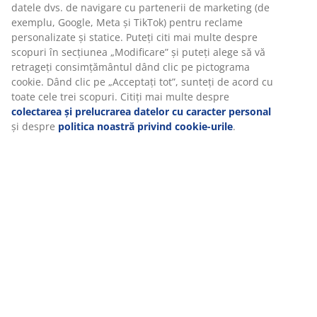
Recenzii
(
304
)
Livrare
Vă personalizăm experiența
La JYSK folosim cookie-uri și identificatori mobili pentru a vă asi
experiență plăcută atunci când vizitați site-ul nostru web. Cookie
colectează informații despre dvs. pentru a securiza funcționalita
statisticile și setările relevante de marketing.
Când acceptați cookie-urile de marketing, vom partaja datele dv
navigare cu partenerii de marketing (de exemplu, Google, Meta 
TikTok) pentru reclame personalizate și statice. Puteți citi mai m
despre scopuri în secțiunea „Modificare” și puteți alege să vă re
consimțământul dând clic pe pictograma cookie. Dând clic pe