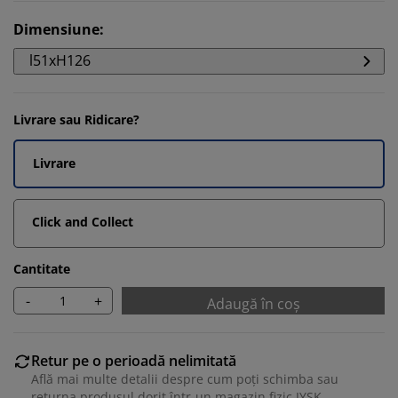
Dimensiune
:
l51xH126
Livrare sau Ridicare?
Livrare
Click and Collect
Cantitate
-
+
Adaugă în coș
Retur pe o perioadă nelimitată
Află mai multe detalii despre cum poți schimba sau
returna produsul dorit într-un magazin fizic JYSK