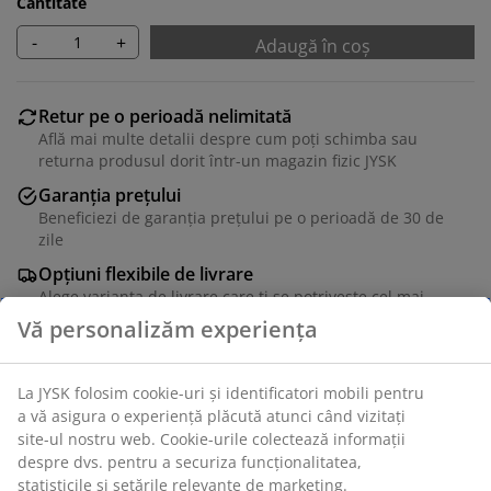
Cantitate
-
+
Adaugă în coș
Retur pe o perioadă nelimitată
Află mai multe detalii despre cum poți schimba sau
returna produsul dorit într-un magazin fizic JYSK
Garanția prețului
Beneficiezi de garanția prețului pe o perioadă de 30 de
zile
Opțiuni flexibile de livrare
Alege varianta de livrare care ți se potrivește cel mai
bine
Coș din fire de hârtie împletite. Cu aspect ușor și
aerisit, coșul poate fi folosit pentru depozitare practică.
Aspectul adaugă o notă rustică locuințelor decorate
într-un stil mai modern sau minimalist. 23x33x17 cm