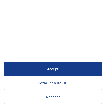
Serviciul clienți
Serviciul clienți
JYSK
JYSK
SEDIU CENTRAL
Urmărește JYSK