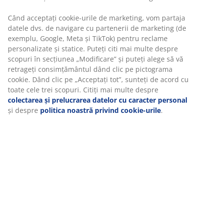
Unitate de stoc: 4912389
Vă personalizăm experiența
Specificații
La JYSK folosim cookie-uri și identificatori mobili pentru a vă
asigura o experiență plăcută atunci când vizitați site-ul nostru
web. Cookie-urile colectează informații despre dvs. pentru a
Recenzii
securiza funcționalitatea, statisticile și setările relevante de
(
3
)
marketing.
Când acceptați cookie-urile de marketing, vom partaja datele dv
de navigare cu partenerii de marketing (de exemplu, Google,
Livrare
Meta și TikTok) pentru reclame personalizate și statice. Puteți cit
mai multe despre scopuri în secțiunea „Modificare” și puteți
alege să vă retrageți consimțământul dând clic pe pictograma
cookie. Dând clic pe „Acceptați tot”, sunteți de acord cu toate ce
trei scopuri. Citiți mai multe despre
colectarea și prelucrarea
datelor cu caracter personal
și despre
politica noastră privind