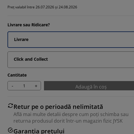
66664%
Preț valabil între 26.07.2026 și 24.08.2026
66664%
3332%
Livrare sau Ridicare?
Livrare
Click and Collect
Cantitate
-
+
Adaugă în coș
Retur pe o perioadă nelimitată
Află mai multe detalii despre cum poți schimba sau
returna produsul dorit într-un magazin fizic JYSK
Garanția prețului