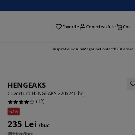
Favorite
Conectează-te
Coş
tare
Inspirație
Broșură
Magazine
Contact
B2B
Cariere
HENGEAKS
Cuvertură HENGEAKS 220x240 bej
(
12
)
-21%
235 Lei
/buc
33336%
299 Lei /buc