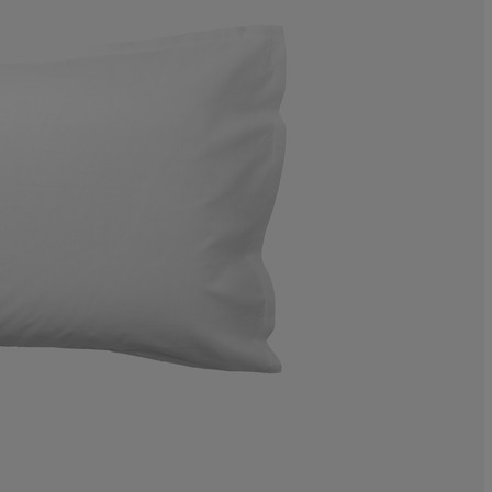
18.50220264317
7.048458149779
6.167400881057
11.45374449339