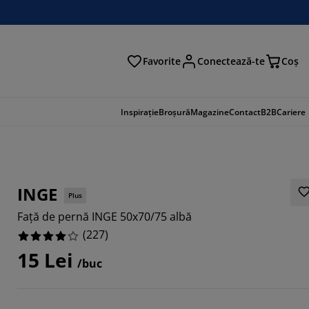
Favorite
Conectează-te
Coş
tare
Inspirație
Broșură
Magazine
Contact
B2B
Cariere
INGE
Plus
Față de pernă INGE 50x70/75 albă
(
227
)
15 Lei
/buc
912%