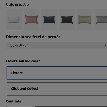
1806%
Culoare
:
Alb
736%
269%
207%
Dimensiunea feţei de pernă
:
50x70/75
Livrare sau Ridicare?
Livrare
Click and Collect
Cantitate