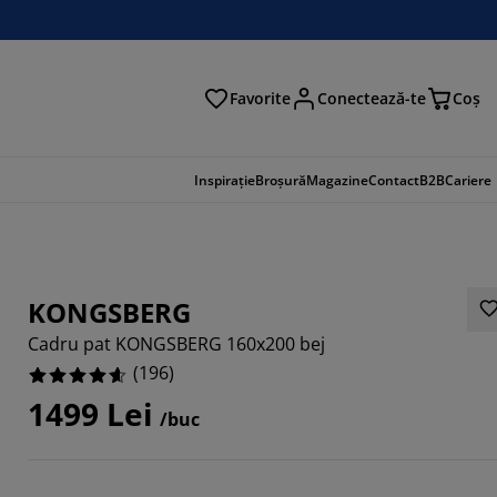
Favorite
Conectează-te
Coş
tare
Inspirație
Broșură
Magazine
Contact
B2B
Cariere
KONGSBERG
Cadru pat KONGSBERG 160x200 bej
(
196
)
1499 Lei
/buc
919%