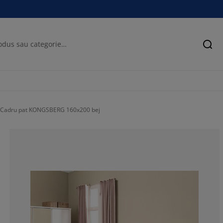
Cău
Cadru pat KONGSBERG 160x200 bej
80.61224489795