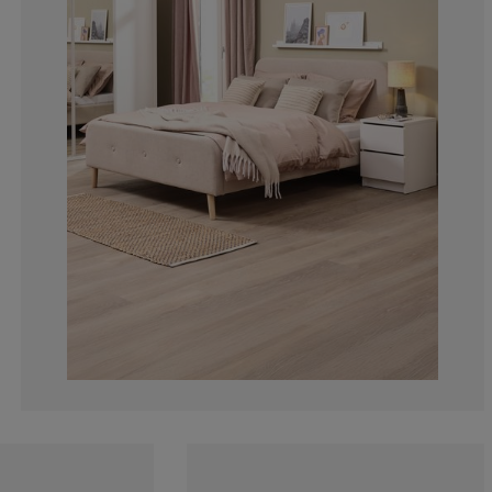
8.673469387755
2.040816326530
5.102040816326
3.571428571428