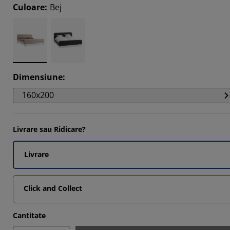
102%
Culoare
:
Bej
6123%
5305%
571%
Dimensiune
:
160x200
Livrare sau Ridicare?
Livrare
Click and Collect
Cantitate