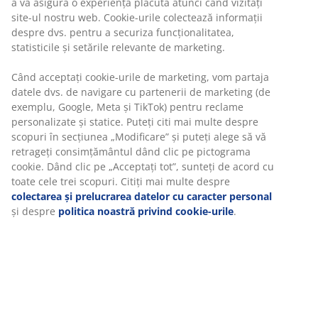
bine
a vă asigura o experiență plăcută atunci când vizitați
site-ul nostru web. Cookie-urile colectează informații
despre dvs. pentru a securiza funcționalitatea,
statisticile și setările relevante de marketing.
Lemn masiv și furnir de stejar. I se potrivesc toate
tipurile de saltele 180x200 cm. Excl. somieră și saltea.
Când acceptați cookie-urile de marketing, vom partaja
187x207x103 cm
datele dvs. de navigare cu partenerii de marketing (de
exemplu, Google, Meta și TikTok) pentru reclame
Unitate de stoc: 3670408
personalizate și statice. Puteți citi mai multe despre
scopuri în secțiunea „Modificare” și puteți alege să vă
Instrucțiuni de asamblare
retrageți consimțământul dând clic pe pictograma
cookie. Dând clic pe „Acceptați tot”, sunteți de acord cu
toate cele trei scopuri. Citiți mai multe despre
colectarea și prelucrarea datelor cu caracter personal
Specificații
și despre
politica noastră privind cookie-urile
.
Recenzii
(
28
)