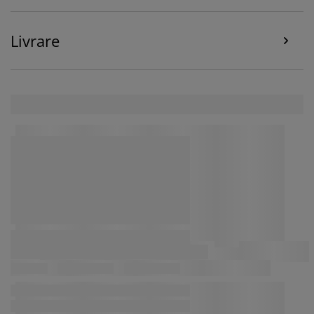
personalizate și statice. Puteți citi mai multe despre
scopuri în secțiunea „Modificare” și puteți alege să vă
retrageți consimțământul dând clic pe pictograma
Livrare
cookie. Dând clic pe „Acceptați tot”, sunteți de acord cu
toate cele trei scopuri. Citiți mai multe despre
colectarea și prelucrarea datelor cu caracter personal
și despre
politica noastră privind cookie-urile
.