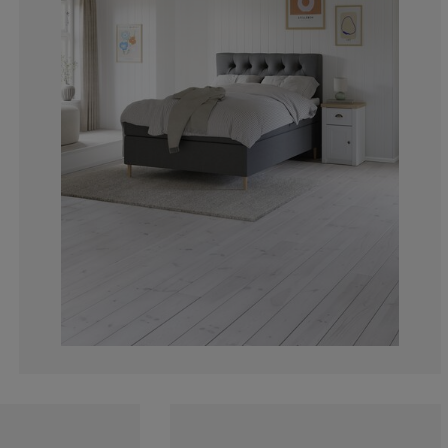
42.8571428571
0%
14.2857142857
42.8571428571