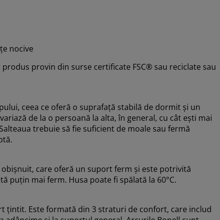
țe nocive
 produs provin din surse certificate FSC® sau reciclate sau
rpului, ceea ce oferă o suprafață stabilă de dormit și un
variază de la o persoană la alta, în general, cu cât ești mai
. Salteaua trebuie să fie suficient de moale sau fermă
ptă.
obișnuit, care oferă un suport ferm și este potrivită
tă puțin mai ferm. Husa poate fi spălată la 60°C.
țintit. Este formată din 3 straturi de confort, care includ
la adâncime și la suportul general. Arcurile Bonell sunt