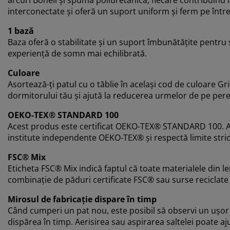
interconectate și oferă un suport uniform și ferm pe într
1 bază
Baza oferă o stabilitate și un suport îmbunătățite pentru 
experiență de somn mai echilibrată.
Culoare
Asortează-ți patul cu o tăblie în același cod de culoare Gr
dormitorului tău și ajută la reducerea urmelor de pe per
OEKO-TEX® STANDARD 100
Acest produs este certificat OEKO-TEX® STANDARD 100. A
institute independente OEKO-TEX® și respectă limite stri
FSC® Mix
Eticheta FSC® Mix indică faptul că toate materialele din l
combinație de păduri certificate FSC® sau surse reciclat
Mirosul de fabricație dispare în timp
Când cumperi un pat nou, este posibil să observi un ușor 
dispărea în timp. Aerisirea sau aspirarea saltelei poate aj