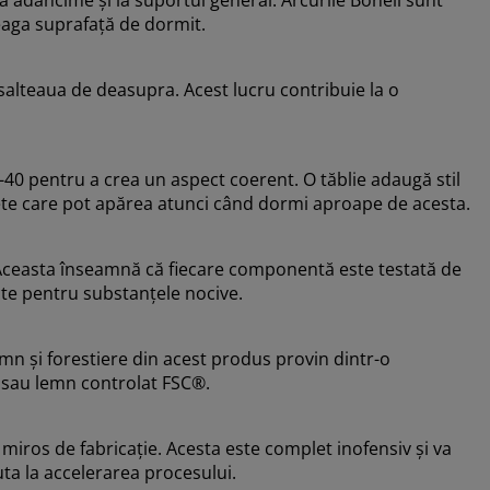
eaga suprafață de dormit.
salteaua de deasupra. Acest lucru contribuie la o
i-40 pentru a crea un aspect coerent. O tăblie adaugă stil
ete care pot apărea atunci când dormi aproape de acesta.
ceasta înseamnă că fiecare componentă este testată de
cte pentru substanțele nocive.
emn și forestiere din acest produs provin dintr-o
e sau lemn controlat FSC®.
miros de fabricație. Acesta este complet inofensiv și va
uta la accelerarea procesului.