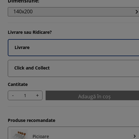
Dimensiune
:
42854%
140x200
14285%
Livrare sau Ridicare?
42854%
Livrare
Click and Collect
Cantitate
-
+
Adaugă în coș
Produse recomandate
Picioare