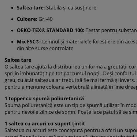
Saltea tare:
Stabilă și cu susținere
Culoare:
Gri-40
OEKO-TEX® STANDARD 100:
Testat pentru substan
Mix FSC®:
Lemnul și materialele forestiere din acest
din alte surse controlate
Saltea tare
O saltea tare ajută la distribuirea uniformă a greutății co
sprijin îmbunătățit pe tot parcursul nopții. Deși confortul 
greu, cu atât salteaua ar trebui să fie mai fermă și invers
pentru a menține coloana vertebrală aliniată în linie drea
1 topper cu spumă poliuretanică
Spuma poliuretanică este un tip de spumă utilizat în mod 
pentru nevoile zilnice de somn. Poate face patul să se sim
1 saltea cu arcuri cu suport țintit
Salteaua cu arcuri este concepută pentru a oferi un suport 
arcuri Bonell și spumă poliuretanică, fiecare contribuind 