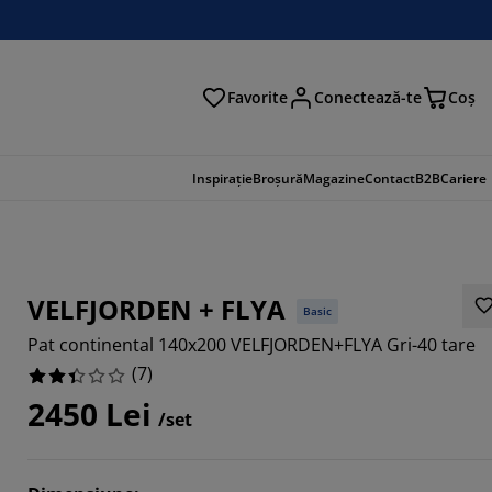
Favorite
Conectează-te
Coş
tare
Inspirație
Broșură
Magazine
Contact
B2B
Cariere
VELFJORDEN + FLYA
Basic
Pat continental 140x200 VELFJORDEN+FLYA Gri-40 tare
(
7
)
2450 Lei
/set