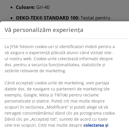
Culoare:
Gri-40
Vă personalizăm experiența
OEKO-TEX® STANDARD 100:
Testat pentru
substanțe nocive
La JYSK folosim cookie-uri și identificatori mobili pentru
a vă asigura o experiență plăcută atunci când vizitați
Mix FSC®:
Lemnul și materialele forestiere din
site-ul nostru web. Cookie-urile colectează informații
acest produs provin din surse certificate FSC®
despre dvs. pentru a securiza funcționalitatea,
sau reciclate sau din alte surse controlate
statisticile și setările relevante de marketing.
Saltea foarte tare
Când acceptați cookie-urile de marketing, vom partaja
O saltea tare ajută la distribuirea uniformă a greutății
datele dvs. de navigare cu partenerii de marketing (de
corpului, ceea ce oferă o suprafață stabilă de dormit și
exemplu, Google, Meta și TikTok) pentru reclame
un sprijin îmbunătățit pe tot parcursul nopții. Deși
personalizate și statice. Puteți citi mai multe despre
confortul variază de la o persoană la alta, în general, cu
scopuri în secțiunea „Modificare” și puteți alege să vă
cât ești mai greu, cu atât salteaua ar trebui să fie mai
retrageți consimțământul dând clic pe pictograma
fermă și invers. Salteaua trebuie să fie suficient de
cookie. Dând clic pe „Acceptați tot”, sunteți de acord cu
moale sau fermă pentru a menține coloana vertebrală
toate cele trei scopuri. Citiți mai multe despre
aliniată în linie dreaptă.
colectarea și prelucrarea datelor cu caracter personal
și despre
politica noastră privind cookie-urile
.
1 topper cu spumă poliuretanică
Spuma poliuretanică este un tip de spumă utilizat în