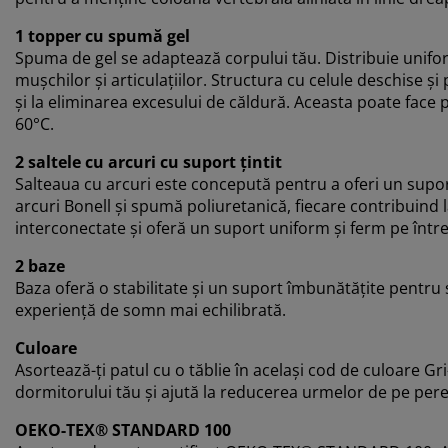
1 topper cu spumă gel
Spuma de gel se adaptează corpului tău. Distribuie unifo
mușchilor și articulațiilor. Structura cu celule deschise și
și la eliminarea excesului de căldură. Aceasta poate face 
60°C.
2 saltele cu arcuri cu suport țintit
Salteaua cu arcuri este concepută pentru a oferi un suport 
arcuri Bonell și spumă poliuretanică, fiecare contribuind 
interconectate și oferă un suport uniform și ferm pe într
2 baze
Baza oferă o stabilitate și un suport îmbunătățite pentru 
experiență de somn mai echilibrată.
Culoare
Asortează-ți patul cu o tăblie în același cod de culoare Gr
dormitorului tău și ajută la reducerea urmelor de pe per
OEKO-TEX® STANDARD 100