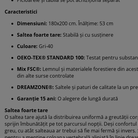
Caracteristici
Dimensiuni:
180x200 cm. Înălțime: 53 cm
Saltea foarte tare:
Stabilă și cu susținere
Culoare:
Gri-40
OEKO-TEX® STANDARD 100:
Testat pentru substan
Mix FSC®:
Lemnul și materialele forestiere din acest
din alte surse controlate
DREAMZONE®:
Saltele și paturi de calitate la un pr
Garanție 15 ani:
O alegere de lungă durată
Saltea foarte tare
O saltea tare ajută la distribuirea uniformă a greutății co
sprijin îmbunătățit pe tot parcursul nopții. Deși confortul 
greu, cu atât salteaua ar trebui să fie mai fermă și invers
pentru a menține coloana vertebrală aliniată în linie drea