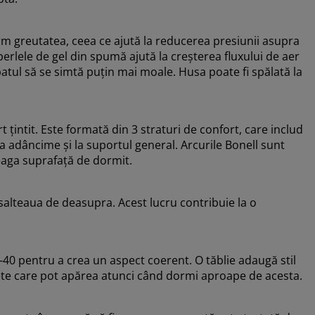
rm greutatea, ceea ce ajută la reducerea presiunii asupra
 perlele de gel din spumă ajută la creșterea fluxului de aer
patul să se simtă puțin mai moale. Husa poate fi spălată la
țintit. Este formată din 3 straturi de confort, care includ
la adâncime și la suportul general. Arcurile Bonell sunt
eaga suprafață de dormit.
salteaua de deasupra. Acest lucru contribuie la o
i-40 pentru a crea un aspect coerent. O tăblie adaugă stil
ete care pot apărea atunci când dormi aproape de acesta.