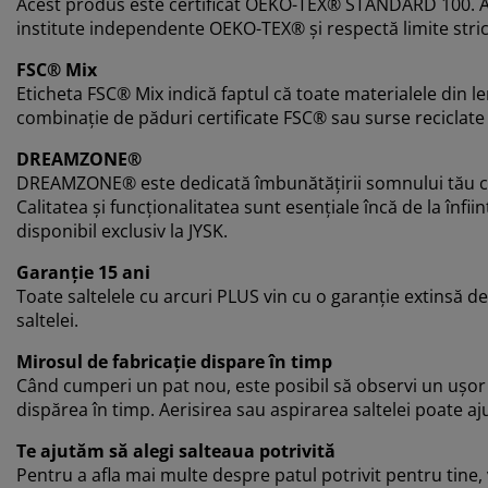
Acest produs este certificat OEKO-TEX® STANDARD 100. A
institute independente OEKO-TEX® și respectă limite stri
FSC® Mix
Eticheta FSC® Mix indică faptul că toate materialele din l
combinație de păduri certificate FSC® sau surse reciclat
DREAMZONE®
DREAMZONE® este dedicată îmbunătățirii somnului tău cu so
Calitatea și funcționalitatea sunt esențiale încă de la î
disponibil exclusiv la JYSK.
Garanție 15 ani
Toate saltelele cu arcuri PLUS vin cu o garanție extinsă de
saltelei.
Mirosul de fabricație dispare în timp
Când cumperi un pat nou, este posibil să observi un ușor 
dispărea în timp. Aerisirea sau aspirarea saltelei poate aj
Te ajutăm să alegi salteaua potrivită
Pentru a afla mai multe despre patul potrivit pentru tine,