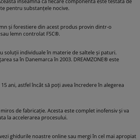
ceasta înseamnă că fiecare componentă este testată de
cte pentru substanțele nocive.
emn și forestiere din acest produs provin dintr-o
e sau lemn controlat FSC®.
luții individuale în materie de saltele și paturi.
nființarea sa în Danemarca în 2003. DREAMZONE® este
 15 ani, astfel încât să poți avea încredere în alegerea
miros de fabricație. Acesta este complet inofensiv și va
uta la accelerarea procesului.
 vezi ghidurile noastre online sau mergi în cel mai apropiat