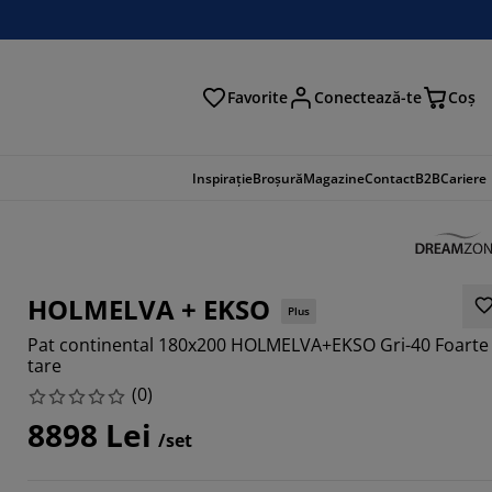
Favorite
Conectează-te
Coş
tare
Inspirație
Broșură
Magazine
Contact
B2B
Cariere
HOLMELVA + EKSO
Plus
Pat continental 180x200 HOLMELVA+EKSO Gri-40 Foarte
tare
(
0
)
8898 Lei
/set