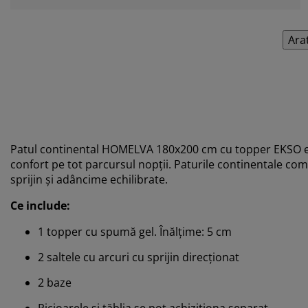
Ara
Patul continental HOMELVA 180x200 cm cu topper EKSO este
confort pe tot parcursul nopții. Paturile continentale com
sprijin și adâncime echilibrate.
Ce include:
1 topper cu spumă gel. Înălțime: 5 cm
2 saltele cu arcuri cu sprijin direcționat
2 baze
Picioarele și tăblia se pot achiziționa separat