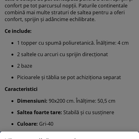
confort pe tot parcursul nopții. Paturile continentale
combină mai multe straturi de saltea pentru a oferi
confort, sprijin și adâncime echilibrate.
Ce include:
1 topper cu spumă poliuretanică. Înălțime: 4 cm
2 saltele cu arcuri cu sprijin direcționat
2 baze
Picioarele și tăblia se pot achiziționa separat
Caracteristici
Dimensiuni:
90x200 cm. Înălțime: 50,5 cm
Saltea foarte tare:
Stabilă și cu susținere
Culoare:
Gri-40
OEKO-TEX® STANDARD 100:
Testat pentru