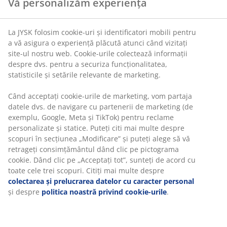
Vă personalizăm experiența
substanțe nocive
Mix FSC®:
Lemnul și materialele forestiere din
La JYSK folosim cookie-uri și identificatori mobili pentru
acest produs provin din surse certificate FSC®
a vă asigura o experiență plăcută atunci când vizitați
sau reciclate sau din alte surse controlate
site-ul nostru web. Cookie-urile colectează informații
despre dvs. pentru a securiza funcționalitatea,
Saltea foarte tare
statisticile și setările relevante de marketing.
O saltea tare ajută la distribuirea uniformă a greutății
corpului, ceea ce oferă o suprafață stabilă de dormit și
Când acceptați cookie-urile de marketing, vom partaja
un sprijin îmbunătățit pe tot parcursul nopții. Deși
datele dvs. de navigare cu partenerii de marketing (de
confortul variază de la o persoană la alta, în general, cu
exemplu, Google, Meta și TikTok) pentru reclame
cât ești mai greu, cu atât salteaua ar trebui să fie mai
personalizate și statice. Puteți citi mai multe despre
fermă și invers. Salteaua trebuie să fie suficient de
scopuri în secțiunea „Modificare” și puteți alege să vă
moale sau fermă pentru a menține coloana vertebrală
retrageți consimțământul dând clic pe pictograma
aliniată în linie dreaptă.
cookie. Dând clic pe „Acceptați tot”, sunteți de acord cu
toate cele trei scopuri. Citiți mai multe despre
1 topper cu spumă poliuretanică
colectarea și prelucrarea datelor cu caracter personal
Spuma poliuretanică este un tip de spumă utilizat în
și despre
politica noastră privind cookie-urile
.
mod obișnuit, care oferă un suport ferm și este
potrivită pentru nevoile zilnice de somn. Poate face
patul să se simtă puțin mai ferm. Husa poate fi spălată