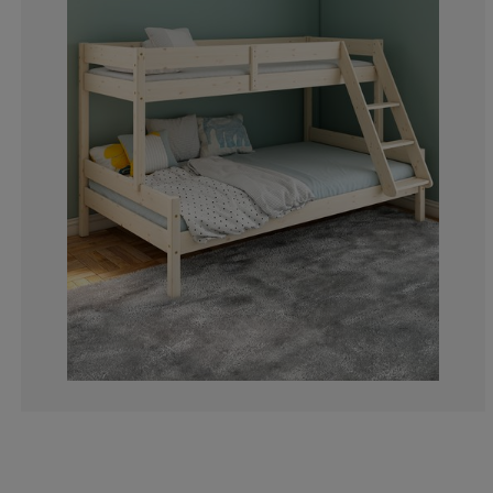
22.5806451612
4.83870967741
2.419354838709
7.25806451612