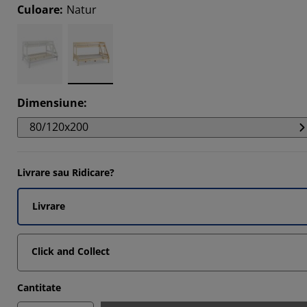
9032%
Culoare
:
Natur
9355%
6775%
9033%
Dimensiune
:
80/120x200
Livrare sau Ridicare?
Livrare
Click and Collect
Cantitate