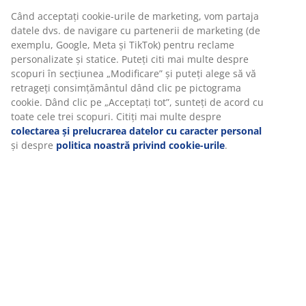
OEKO-TEX® STANDARD 100:
Testată pentru
substanțe nocive
Pernă înaltă
Dacă de obicei dormi pe o parte, o pernă înaltă ar
putea fi o alegere excelentă pentru tine. Ca regulă
generală, perna trebuie să fie suficient de înaltă pentru
a menține gâtul și coloana vertebrală aliniate în linie
dreaptă. Înălțimea potrivită depinde în mare măsură
de modul în care dormi, dar și fermitatea saltelei joacă
un rol important.
1 cameră
O pernă cu o singură cameră este concepută pentru a
fi atât modelabilă, cât și ușor de umflat la loc.
Fibră goală spiralată siliconizată
Fibrele în formă de spirală cresc considerabil volumul.
Forma lor tridimensională le face să își păstreze mai
bine volumul. Cavitățile din fibrele goale captează aerul
pentru o senzație ușoară, oferind o izolație mai bună