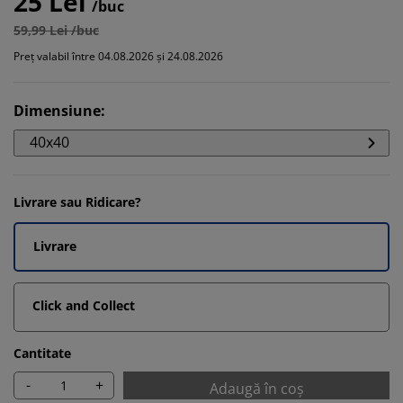
25 Lei
/buc
59,99 Lei /buc
Preț valabil între 04.08.2026 și 24.08.2026
Dimensiune
:
40x40
Livrare sau Ridicare?
Livrare
Click and Collect
Cantitate
-
+
Adaugă în coș