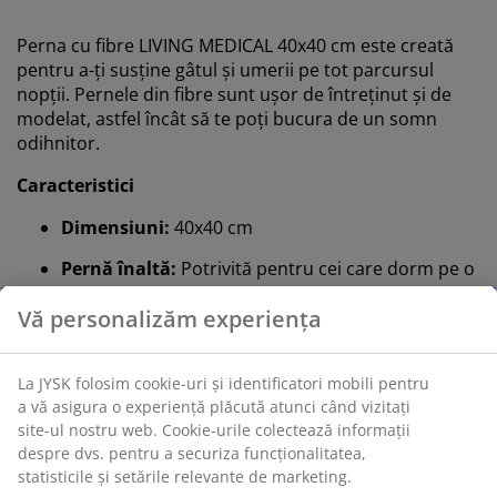
Perna cu fibre LIVING MEDICAL 40x40 cm este creată
pentru a-ți susține gâtul și umerii pe tot parcursul
nopții. Pernele din fibre sunt ușor de întreținut și de
modelat, astfel încât să te poți bucura de un somn
odihnitor.
Caracteristici
Dimensiuni:
40x40 cm
Pernă înaltă:
Potrivită pentru cei care dorm pe o
parte
1 cameră:
Moale și flexibilă
Fibră goală spiralată siliconizată:
Greutate
umplutură 220 g
Țesătură din poliester:
Durabilă și moale
Spălare:
Poate fi spălată la 95°C