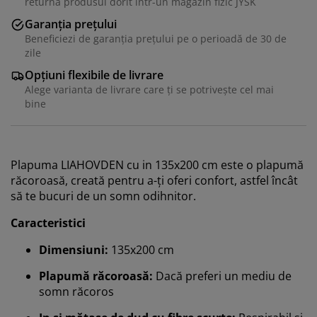
returna produsul dorit într-un magazin fizic JYSK
Garanția prețului
Beneficiezi de garanția prețului pe o perioadă de 30 de
zile
Opțiuni flexibile de livrare
Alege varianta de livrare care ți se potrivește cel mai
bine
Plapuma
LIAHOVDEN
cu in 135x200 cm este o plapumă
răcoroasă, creată pentru a-ți oferi confort, astfel încât
să te bucuri de un somn odihnitor.
Caracteristici
Dimensiuni:
135x200 cm
Plapumă răcoroasă:
Dacă preferi un mediu de
somn răcoros