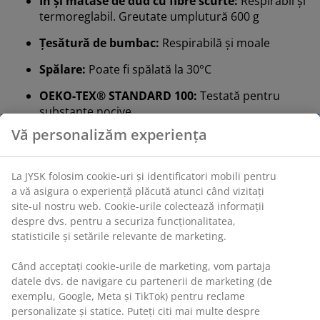
In și mătase de dud cu fibre scurte:
Respirabil și
termoreglabil. Greutate umplutură 600 g
Țesătură de bumbac:
Respirabilă și moale
Spălare:
Poate fi spălată la 30°C
OEKO-TEX® STANDARD 100:
Testată pentru
substanțe nocive
Garanție 5 ani:
O alegere de lungă durată
Plapumă răcoroasă
Plăpumile JYSK sunt disponibile în trei niveluri de
izolație: răcoroase, călduroase și foarte călduroase.
Această plapumă este concepută pentru cei care
preferă de obicei un mediu răcoros noaptea.
In și mătase de dud cu fibre scurte
Umplutura acestei pilote este compusă din 60% in și
40% mătase de dud cu fibre scurte. Inul este un
material respirabil și termoreglabil. Mătasea de dud
este durabilă și termoreglabilă, cu calități de absorbție