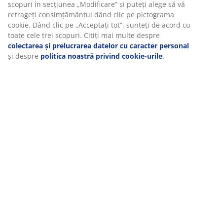
a umidității. Împreună, acestea ajută la menținerea
unui mediu de dormit uscat și confortabil. Greutate
umplutură 600 g.
Țesătură de bumbac
Bumbacul este respirabil și oferă o senzație moale și
naturală, care te ajută să te menții confortabil în timpul
nopții.
Spălare
Plapuma poate fi spălată la mașină la 30°C pentru a o
menține proaspătă și curată.
OEKO-TEX® STANDARD 100
Acest produs este certificat OEKO-TEX® STANDARD
100. Asta înseamnă că fiecare componentă este testată
de institute independente OEKO-TEX® și îndeplinește
limite stricte pentru substanțele nocive.
Garanție 5 ani
Toate plăpumile PLUS beneficiază de o garanție extinsă