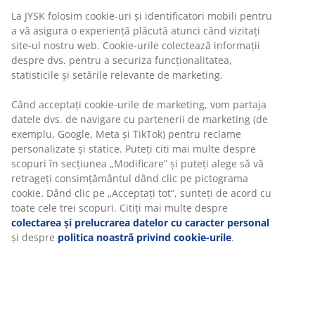
returna produsul dorit într-un magazin fizic JYSK
La JYSK folosim cookie-uri și identificatori mobili pentru
Garanția prețului
a vă asigura o experiență plăcută atunci când vizitați
site-ul nostru web. Cookie-urile colectează informații
Beneficiezi de garanția prețului pe o perioadă de 30 de
zile
despre dvs. pentru a securiza funcționalitatea,
statisticile și setările relevante de marketing.
Opțiuni flexibile de livrare
Alege varianta de livrare care ți se potrivește cel mai
Când acceptați cookie-urile de marketing, vom partaja
bine
datele dvs. de navigare cu partenerii de marketing (de
exemplu, Google, Meta și TikTok) pentru reclame
personalizate și statice. Puteți citi mai multe despre
scopuri în secțiunea „Modificare” și puteți alege să vă
Ghiveci cu design împletit, fabricat din poliratan
retrageți consimțământul dând clic pe pictograma
rezistent. Acest ghiveci ușor și rezistent la îngheț este
cookie. Dând clic pe „Acceptați tot”, sunteți de acord cu
potrivit pentru grădină sau balcon. Se pot perfora ușor
toate cele trei scopuri. Citiți mai multe despre
găuri de scurgere pentru utilizarea la exterior.
colectarea și prelucrarea datelor cu caracter personal
31x31x32 cm
și despre
politica noastră privind cookie-urile
.
Unitate de stoc: 6426101
Instrucțiuni de asamblare