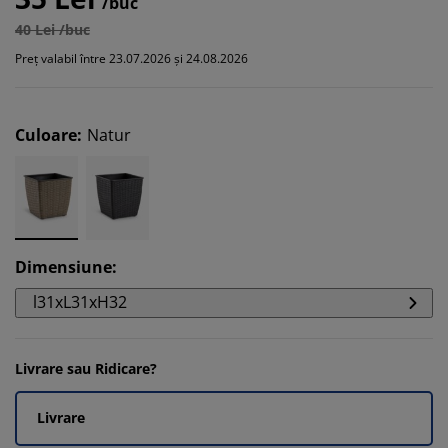
/buc
40 Lei /buc
Preț valabil între 23.07.2026 și 24.08.2026
Culoare
:
Natur
Dimensiune
:
l31xL31xH32
Livrare sau Ridicare?
Livrare