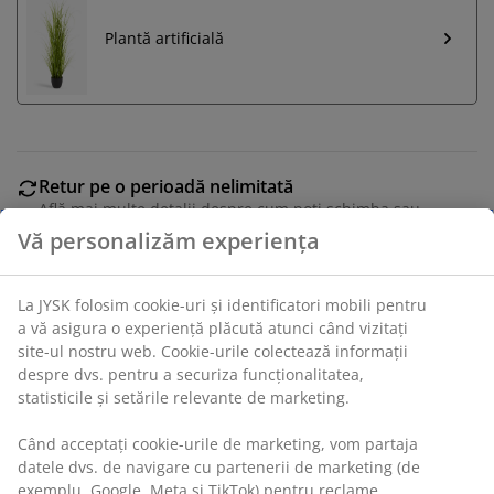
Plantă artificială
Retur pe o perioadă nelimitată
Află mai multe detalii despre cum poți schimba sau
returna produsul dorit într-un magazin fizic JYSK
Garanția prețului
Beneficiezi de garanția prețului pe o perioadă de 30 de
Vă personalizăm experiența
zile
Opțiuni flexibile de livrare
La JYSK folosim cookie-uri și identificatori mobili pentru a
Alege varianta de livrare care ți se potrivește cel mai
vă asigura o experiență plăcută atunci când vizitați site-
bine
ul nostru web. Cookie-urile colectează informații despre
dvs. pentru a securiza funcționalitatea, statisticile și
setările relevante de marketing.
Set de două ghivece, împletite din kubu și ratan natural