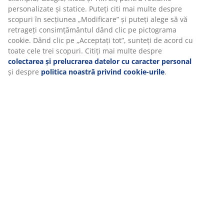
Când acceptați cookie-urile de marketing, vom partaja
pentru un aspect rustic, texturat. Fiecare ghiveci este
datele dvs. de navigare cu partenerii de marketing (de
furnizat cu o căptușeală practică din plastic pentru a
exemplu, Google, Meta și TikTok) pentru reclame
susține plantele. Ø49/35 x H23/19 cm
personalizate și statice. Puteți citi mai multe despre
scopuri în secțiunea „Modificare” și puteți alege să vă
Unitate de stoc: 6426063
retrageți consimțământul dând clic pe pictograma cookie.
Dând clic pe „Acceptați tot”, sunteți de acord cu toate
cele trei scopuri. Citiți mai multe despre
colectarea și
prelucrarea datelor cu caracter personal
și despre
politica noastră privind cookie-urile
.
Specificații
Recenzii
(
2
)
Livrare