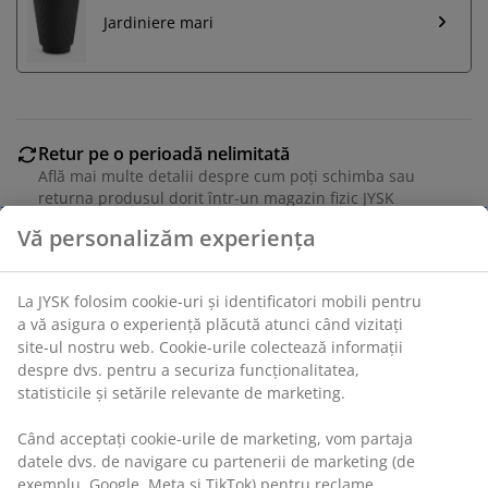
Jardiniere mari
Retur pe o perioadă nelimitată
Află mai multe detalii despre cum poți schimba sau
returna produsul dorit într-un magazin fizic JYSK
Garanția prețului
Vă personalizăm experiența
Beneficiezi de garanția prețului pe o perioadă de 30 de
zile
La JYSK folosim cookie-uri și identificatori mobili pentru
Opțiuni flexibile de livrare
a vă asigura o experiență plăcută atunci când vizitați
Alege varianta de livrare care ți se potrivește cel mai
site-ul nostru web. Cookie-urile colectează informații
bine
despre dvs. pentru a securiza funcționalitatea,
statisticile și setările relevante de marketing.
Când acceptați cookie-urile de marketing, vom partaja
Plantă artificială care oferă aspectul realist al ierbii
datele dvs. de navigare cu partenerii de marketing (de
verzi, fără a necesita udare sau îngrijire. Este protejată
exemplu, Google, Meta și TikTok) pentru reclame