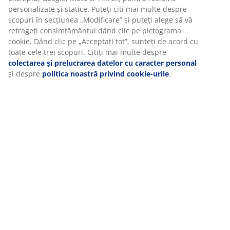
împotriva razelor UV pentru a preveni decolorarea,
personalizate și statice. Puteți citi mai multe despre
ceea ce o face un element decorativ de lungă durată
scopuri în secțiunea „Modificare” și puteți alege să vă
atât pentru spațiile interioare, cât și pentru cele
retrageți consimțământul dând clic pe pictograma
exterioare. Ø85x65 cm
cookie. Dând clic pe „Acceptați tot”, sunteți de acord cu
toate cele trei scopuri. Citiți mai multe despre
colectarea și prelucrarea datelor cu caracter personal
Unitate de stoc: 6426059
și despre
politica noastră privind cookie-urile
.
Specificații
Recenzii
(
7
)
Livrare