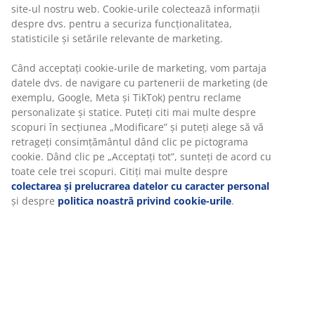
Alege varianta de livrare care ți se potrivește cel mai
bine
Set terasă cu 2 locuri. Masă: Oțel. Pliabilă. 60x60x71 cm.
Scaun: Oțel.
Unitate de stoc: 3725145
Instrucțiuni de asamblare
Specificații
Recenzii
(
14
)