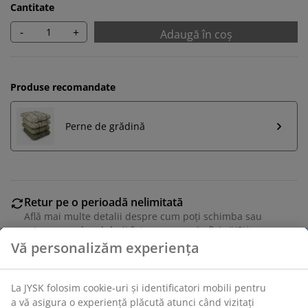
Cantitate
-
+
Adaugă în coș
Produse recomandate
Perne de grădină
Retur pe o perioadă nelimitată
Află mai multe detalii despre cum poți schimba sau
returna produsul dorit într-un magazin fizic JYSK
Garanția prețului
Beneficiezi de garanția prețului pe o perioadă de 30 de
zile
Opțiuni flexibile de livrare