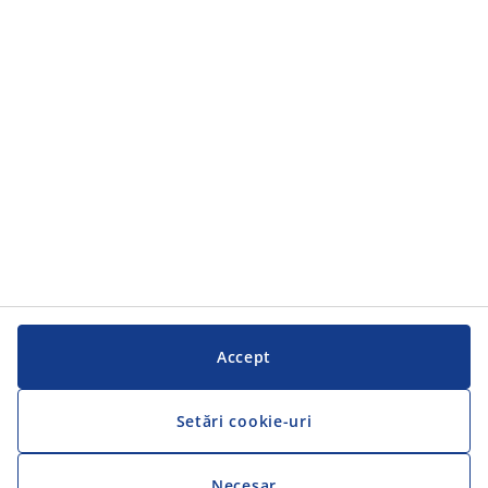
Categorii
Serviciul clienți
Serviciul clienți
JYSK
JYSK
SEDIU CENTRAL
Urmărește JYSK
Accept
Setări cookie-uri
Necesar