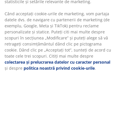
statisticile și setările relevante de marketing.
Unitate de stoc: 3726062
Când acceptați cookie-urile de marketing, vom partaja
Instrucțiuni de asamblare
datele dvs. de navigare cu partenerii de marketing (de
exemplu, Google, Meta și TikTok) pentru reclame
personalizate și statice. Puteți citi mai multe despre
scopuri în secțiunea „Modificare” și puteți alege să vă
Specificații
retrageți consimțământul dând clic pe pictograma
cookie. Dând clic pe „Acceptați tot”, sunteți de acord cu
toate cele trei scopuri. Citiți mai multe despre
colectarea și prelucrarea datelor cu caracter personal
Recenzii
și despre
politica noastră privind cookie-urile
.
(
61
)
Livrare