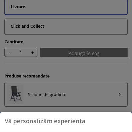
Livrare
Click and Collect
Cantitate
-
+
Adaugă în coș
Produse recomandate
Scaune de grădină
Retur pe o perioadă nelimitată