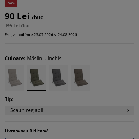
-54%
90 Lei
/buc
199 Lei /buc
Preț valabil între 23.07.2026 și 24.08.2026
Culoare
:
Măsliniu închis
Tip
:
Scaun reglabil
Livrare sau Ridicare?