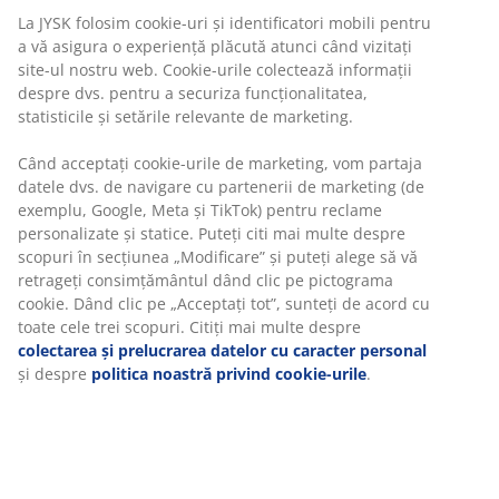
Află mai multe detalii despre cum poți schimba sau
returna produsul dorit într-un magazin fizic JYSK
Garanția prețului
Beneficiezi de garanția prețului pe o perioadă de 30 de
zile
Opțiuni flexibile de livrare
Alege varianta de livrare care ți se potrivește cel mai
bine
Pernă de grădină pentru scaun reglabil. 50x120x8 cm
Unitate de stoc: 3726112
Specificații
Vă personalizăm experiența