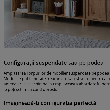
Configurații suspendate sau pe podea
Amplasarea corpurilor de mobilier suspendate pe podea – c
Modulele pot fi mutate, rearanjate sau stivuite pentru a pr
amenajările se schimbă în timp. Această abordare îți per
le poți schimba când dorești.
Imaginează-ți configurația perfectă