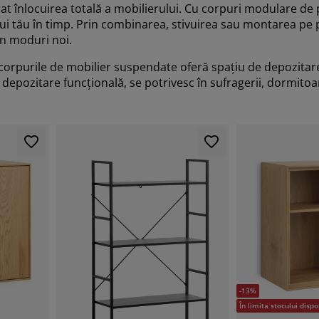
t înlocuirea totală a mobilierului. Cu corpuri modulare de p
ului tău în timp. Prin combinarea, stivuirea sau montarea pe 
în moduri noi.
 corpurile de mobilier suspendate oferă spațiu de depozitare
e depozitare funcțională, se potrivesc în sufragerii, dormitoa
-13%
În limita stocului dispo