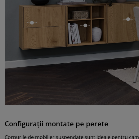
ope
open
open
Configurații montate pe perete
Corpurile de mobilier suspendate sunt ideale pentru camer