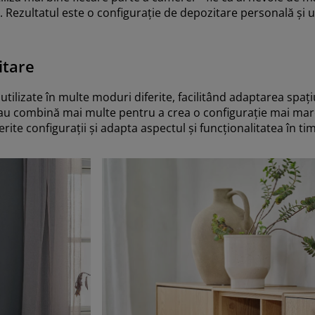
ezultatul este o configurație de depozitare personală și u
itare
ilizate în multe moduri diferite, facilitând adaptarea spațiu
t sau combină mai multe pentru a crea o configurație mai ma
rite configurații și adapta aspectul și funcționalitatea în ti