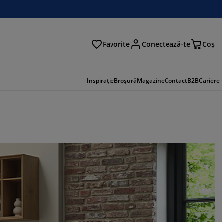
Favorite
Conectează-te
Coş
tare
Inspirație
Broșură
Magazine
Contact
B2B
Cariere