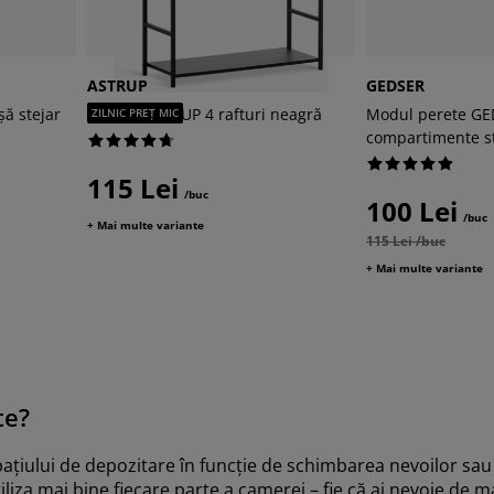
ASTRUP
GEDSER
ă stejar
Etajeră ASTRUP 4 rafturi neagră
Modul perete GE
ZILNIC PREȚ MIC
compartimente st
115 Lei
/buc
100 Lei
/buc
+ Mai multe variante
115 Lei /buc
+ Mai multe variante
te?
țiului de depozitare în funcție de schimbarea nevoilor sau 
tiliza mai bine fiecare parte a camerei – fie că ai nevoie de 