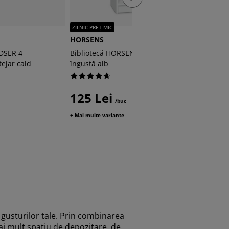
ZILNIC PREȚ MIC
HORSENS
GISLING
DSER 4
Bibliotecă HORSENS 3 rafturi
Bibliote
ejar cald
îngustă alb
175 
125 Lei
/buc
+ Mai multe variante
gusturilor tale. Prin combinarea
mai mult spațiu de depozitare, de