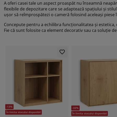
A oferi casei tale un aspect proaspăt nu înseamnă neapăra
flexibile de depozitare care se adaptează spațiului și stil
ușor să reîmprospătezi o cameră folosind aceleași piese 
Concepute pentru a echilibra funcționalitatea și estetica,
Fie că sunt folosite ca element decorativ sau ca soluție d
-13%
-33%
În limita stocului disponibil
În limita stocului disponibil