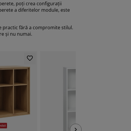
erete, poți crea configurații
perete a diferitelor module, este
 practic fără a compromite stilul.
re și nu numai.
ZILNIC PRE
nibil