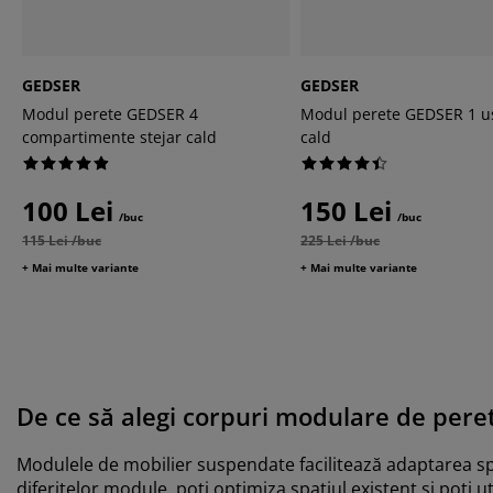
GEDSER
GEDSER
Modul perete GEDSER 4
Modul perete GEDSER 1 uș
compartimente stejar cald
cald
100 Lei
150 Lei
/buc
/buc
115 Lei /buc
225 Lei /buc
+ Mai multe variante
+ Mai multe variante
De ce să alegi corpuri modulare de pere
Modulele de mobilier suspendate facilitează adaptarea spa
diferitelor module, poți optimiza spațiul existent și poți u