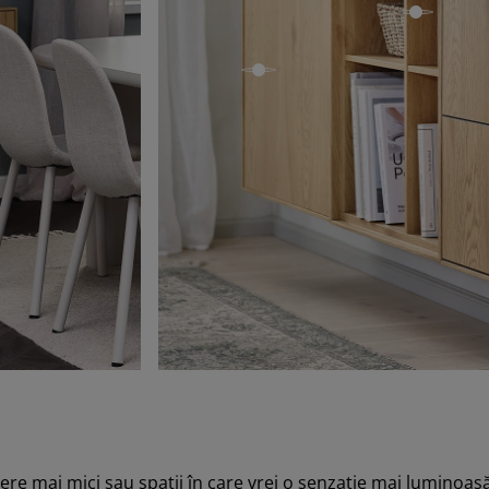
open
n
open
e mai mici sau spații în care vrei o senzație mai luminoasă 