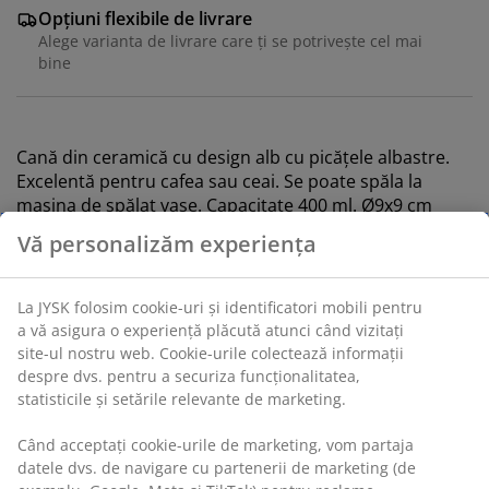
Opțiuni flexibile de livrare
Alege varianta de livrare care ți se potrivește cel mai
bine
Cană din ceramică cu design alb cu picățele albastre.
Excelentă pentru cafea sau ceai. Se poate spăla la
mașina de spălat vase. Capacitate 400 ml. Ø9x9 cm
Unitate de stoc: 4912562
Specificații
Recenzii
(
24
)