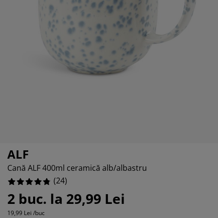
grijirea mobilierului
uminat exterior
0%
arșafuri
pper
rpuri de iluminat
4.166666666666666%
mping
lapuri
otecții de saltea
ntru casă
0%
bilier dormitor
miere
mera copiilor
4.166666666666666%
ltea Copii
cesorii pentru rufe
turi copii
ALF
Cană ALF 400ml ceramică alb/albastru
(
24
)
2 buc. la 29,99 Lei
19,99 Lei /buc