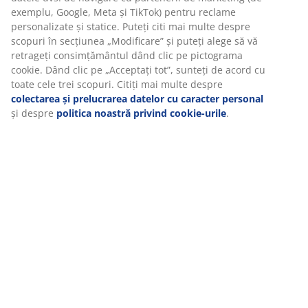
Recenzii
(
6
)
Livrare
Vă personalizăm experiența
La JYSK folosim cookie-uri și identificatori mobili pentru a vă asi
experiență plăcută atunci când vizitați site-ul nostru web. Cookie
colectează informații despre dvs. pentru a securiza funcționalita
statisticile și setările relevante de marketing.
Când acceptați cookie-urile de marketing, vom partaja datele dv
navigare cu partenerii de marketing (de exemplu, Google, Meta 
TikTok) pentru reclame personalizate și statice. Puteți citi mai m
despre scopuri în secțiunea „Modificare” și puteți alege să vă re
consimțământul dând clic pe pictograma cookie. Dând clic pe
„Acceptați tot”, sunteți de acord cu toate cele trei scopuri. Citiți