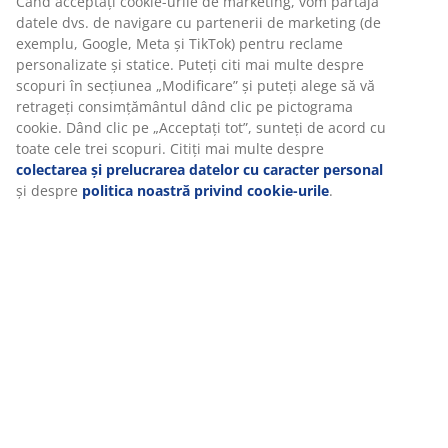
Specificații
Recenzii
(
14
)
Livrare