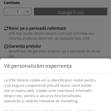
Cantitate
-
+
Adaugă în coș
Retur pe o perioadă nelimitată
Află mai multe detalii despre cum poți schimba sau
returna produsul dorit într-un magazin fizic JYSK
Garanția prețului
Beneficiezi de garanția prețului pe o perioadă de 30 de
zile
Opțiuni flexibile de livrare
Alege varianta de livrare care ți se potrivește cel mai
bine
Unitate de stoc: 4541136