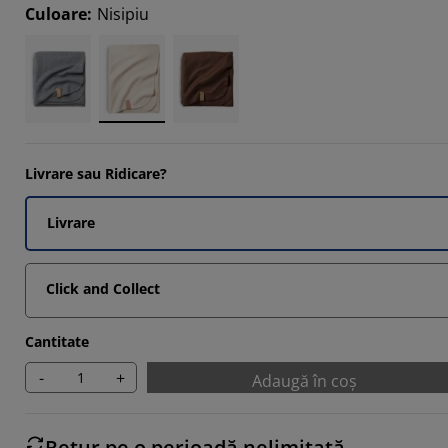
4762%
Culoare
:
Nisipiu
Livrare sau Ridicare?
Livrare
Click and Collect
Cantitate
-
+
Adaugă în coș
Retur pe o perioadă nelimitată