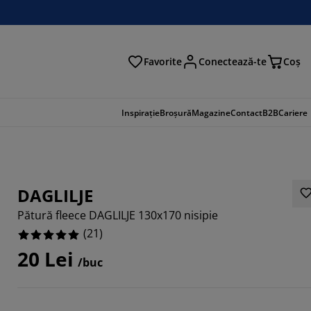
Favorite
Conectează-te
Coş
tare
Inspirație
Broșură
Magazine
Contact
B2B
Cariere
DAGLILJE
Pătură fleece DAGLILJE 130x170 nisipie
(
21
)
20 Lei
/buc
9523%