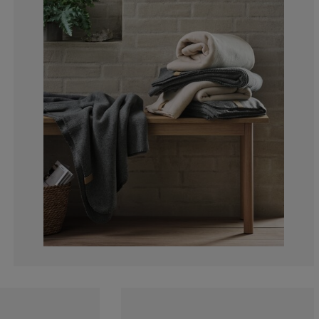
4.76190476190
0%
0%
0%