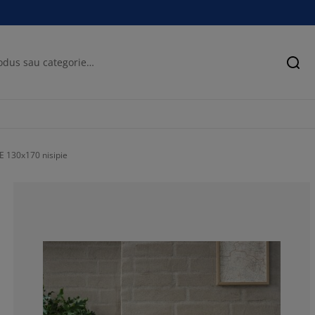
Cău
E 130x170 nisipie
95.2380952380