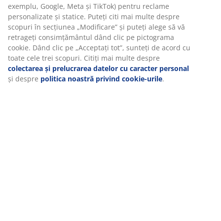
Recenzii
exemplu, Google, Meta și TikTok) pentru reclame
personalizate și statice. Puteți citi mai multe despre
(
0
)
scopuri în secțiunea „Modificare” și puteți alege să vă
retrageți consimțământul dând clic pe pictograma
cookie. Dând clic pe „Acceptați tot”, sunteți de acord cu
toate cele trei scopuri. Citiți mai multe despre
Livrare
colectarea și prelucrarea datelor cu caracter personal
și despre
politica noastră privind cookie-urile
.