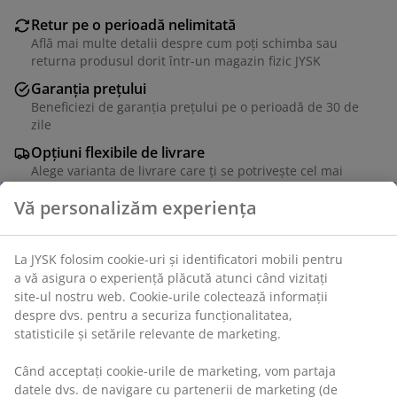
Retur pe o perioadă nelimitată
Află mai multe detalii despre cum poți schimba sau
returna produsul dorit într-un magazin fizic JYSK
Garanția prețului
Beneficiezi de garanția prețului pe o perioadă de 30 de
zile
Opțiuni flexibile de livrare
Alege varianta de livrare care ți se potrivește cel mai
bine
Vă personalizăm experiența
Unitate de stoc: 6898629
La JYSK folosim cookie-uri și identificatori mobili pentru
a vă asigura o experiență plăcută atunci când vizitați
site-ul nostru web. Cookie-urile colectează informații
despre dvs. pentru a securiza funcționalitatea,
statisticile și setările relevante de marketing.
Specificații
Când acceptați cookie-urile de marketing, vom partaja
datele dvs. de navigare cu partenerii de marketing (de