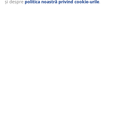
Dând clic pe „Acceptați tot”, sunteți de acord cu toate cele
trei scopuri. Citiți mai multe despre
colectarea și
prelucrarea datelor cu caracter personal
și despre
politica noastră privind cookie-urile
.