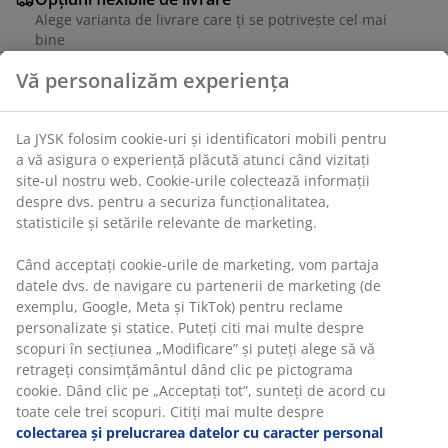
Alege varianta de livrare care ți se potrivește cel mai
bine
Unitate de stoc: 5088329
Vă personalizăm experiența
Specificații
La JYSK folosim cookie-uri și identificatori mobili pentru a
vă asigura o experiență plăcută atunci când vizitați site-ul
nostru web. Cookie-urile colectează informații despre dvs.
pentru a securiza funcționalitatea, statisticile și setările
Recenzii
relevante de marketing.
(
18
)
Când acceptați cookie-urile de marketing, vom partaja
datele dvs. de navigare cu partenerii de marketing (de
exemplu, Google, Meta și TikTok) pentru reclame
Livrare
personalizate și statice. Puteți citi mai multe despre
scopuri în secțiunea „Modificare” și puteți alege să vă
retrageți consimțământul dând clic pe pictograma cookie.