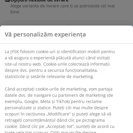
Alege varianta de livrare care ți se potrivește cel mai
bine
Fotoliu și taburet cu țesătură plușată. Perne din
spumă. Picioare din lemn masiv. 72x98x118 cm
Unitate de stoc: 3640200
Instrucțiuni de asamblare
Specificații
Vă personalizăm experiența
Recenzii
La JYSK folosim cookie-uri și identificatori mobili pentru a vă
(
132
)