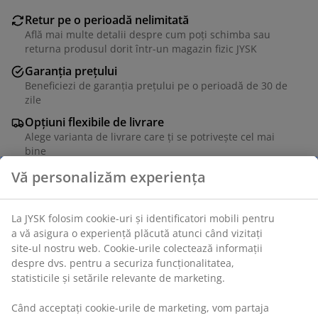
Retur pe o perioadă nelimitată
Află mai multe detalii despre cum poți schimba sau
returna produsul dorit într-un magazin fizic JYSK
Garanția prețului
Beneficiezi de garanția prețului pe o perioadă de 30 de
zile
Opțiuni flexibile de livrare
Alege varianta de livrare care ți se potrivește cel mai
bine
Unitate de stoc: 3630037
Instrucțiuni de asamblare
Specificații