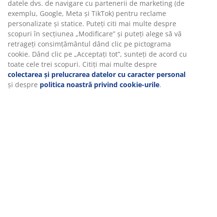
Recenzii
(
66
)
Vă personalizăm experiența
Livrare
La JYSK folosim cookie-uri și identificatori mobili pentru a vă asi
experiență plăcută atunci când vizitați site-ul nostru web. Cookie
colectează informații despre dvs. pentru a securiza funcționalita
statisticile și setările relevante de marketing.
Când acceptați cookie-urile de marketing, vom partaja datele dv
navigare cu partenerii de marketing (de exemplu, Google, Meta 
TikTok) pentru reclame personalizate și statice. Puteți citi mai m
despre scopuri în secțiunea „Modificare” și puteți alege să vă
retrageți consimțământul dând clic pe pictograma cookie. Dând 
pe „Acceptați tot”, sunteți de acord cu toate cele trei scopuri. Citi
mai multe despre
colectarea și prelucrarea datelor cu caracter