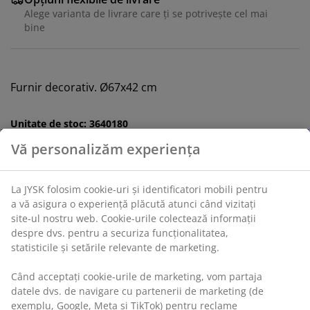
Alege varianta de livrare care ți se potrivește cel mai
bine
Furnir decorativ. Ø67x42 cm
Unitate de stoc: 3640180
Vă personalizăm experiența
Instrucțiuni de asamblare
La JYSK folosim cookie-uri și identificatori mobili pentru
a vă asigura o experiență plăcută atunci când vizitați
Specificații
site-ul nostru web. Cookie-urile colectează informații
despre dvs. pentru a securiza funcționalitatea,
statisticile și setările relevante de marketing.
Recenzii
Când acceptați cookie-urile de marketing, vom partaja
(
19
)
datele dvs. de navigare cu partenerii de marketing (de
exemplu, Google, Meta și TikTok) pentru reclame