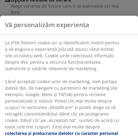
Alege varianta de livrare care ți se potrivește cel mai
bine
Unitate de stoc: 3650189
Vă personalizăm experiența
Specificații
La JYSK folosim cookie-uri și identificatori mobili pentru a
vă asigura o experiență plăcută atunci când vizitați site-ul
nostru web. Cookie-urile colectează informații despre dvs.
pentru a securiza funcționalitatea, statisticile și setările
Recenzii
relevante de marketing.
(
4
)
Când acceptați cookie-urile de marketing, vom partaja
datele dvs. de navigare cu partenerii de marketing (de
exemplu, Google, Meta și TikTok) pentru reclame
Livrare
personalizate și statice. Puteți citi mai multe despre
scopuri în secțiunea „Modificare” și puteți alege să vă
retrageți consimțământul dând clic pe pictograma cookie.