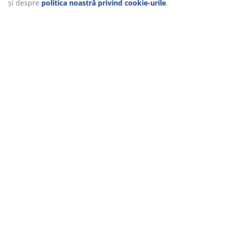
Dând clic pe „Acceptați tot”, sunteți de acord cu toate cele
trei scopuri. Citiți mai multe despre
colectarea și
prelucrarea datelor cu caracter personal
și despre
politica noastră privind cookie-urile
.