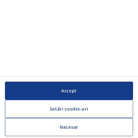
Serviciul clienți
Serviciul clienți
JYSK
JYSK
SEDIU CENTRAL
Urmărește JYSK