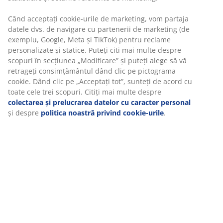
Instrucțiuni de asamblare
Specificații
Recenzii
(
33
)
Livrare