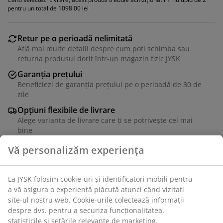
pentru un total de 1098.00 lei
Retur pe o perioadă nelimitată
Află mai multe detalii despre cum poți schimba sau
returna produsul dorit într-un magazin fizic JYSK
Garanția prețului
Beneficiezi de garanția prețului pe o perioadă de 30 de
zile
Opțiuni flexibile de livrare
Alege varianta de livrare care ți se potrivește cel mai
bine
Scaun de dining cu brațe pentru suport și confort
sporit. Scaunul are șezut și spătar căptușite din piele
ecologică neagră. Bază rotativă asortată din oțel.
Unitate de stoc: 3640287