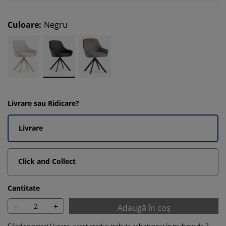
Culoare
:
Negru
Livrare sau Ridicare?
Livrare
Click and Collect
Cantitate
-
+
Adaugă în coș
Când selectezi Livrare, acest produs trebuie achiziționat în multiplu de 2