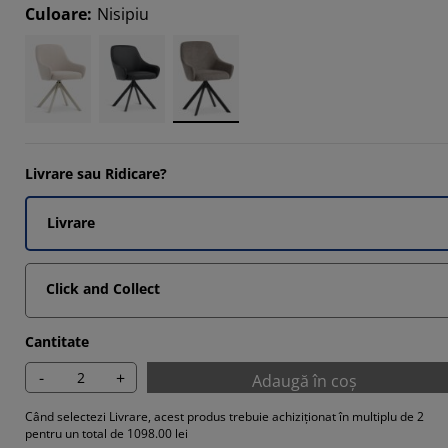
7805%
Culoare
:
Nisipiu
508%
155%
Livrare sau Ridicare?
Livrare
Click and Collect
Cantitate
-
+
Adaugă în coș
Când selectezi Livrare, acest produs trebuie achiziționat în multiplu de 2
pentru un total de 1098.00 lei