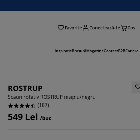
Favorite
Conectează-te
Coş
tare
Inspirație
Broșură
Magazine
Contact
B2B
Cariere
ROSTRUP
Scaun rotativ ROSTRUP nisipiu/negru
(
187
)
549 Lei
/buc
058%