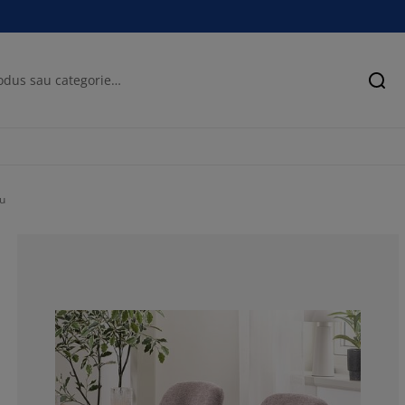
Cău
ru
82.35294117647