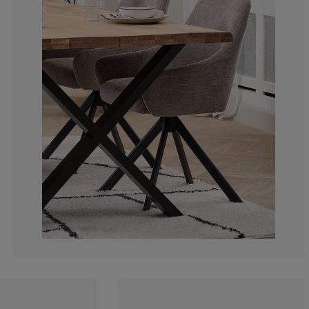
7.486631016042
0%
2.13903743315
8.02139037433