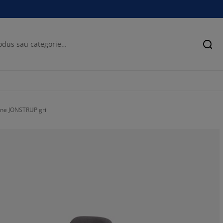
Cău
ne JONSTRUP gri
0%