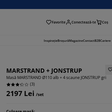
Favorite
Conectează-te
Coş
tare
Inspirație
Broșură
Magazine
Contact
B2B
Cariere
MARSTRAND + JONSTRUP
Masă MARSTRAND Ø110 alb + 4 scaune JONSTRUP gri
(
3
)
2197 Lei
/set
Culoare masă
: