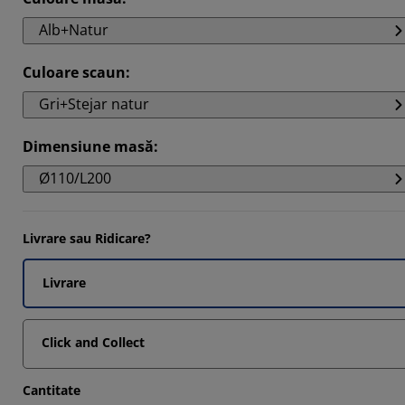
3333%
Alb+Natur
6666%
Culoare scaun
:
Gri+Stejar natur
Dimensiune masă
:
Ø110/L200
Livrare sau Ridicare?
Livrare
Click and Collect
Cantitate