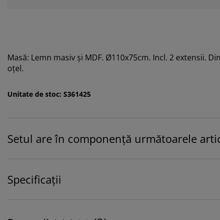
Masă: Lemn masiv și MDF. Ø110x75cm. Incl. 2 extensii. Dim
oțel.
Unitate de stoc: S361425
Setul are în componență următoarele artic
Specificații