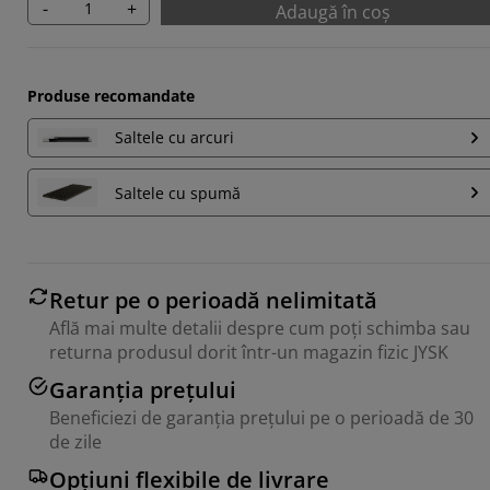
-
+
Adaugă în coș
Produse recomandate
Saltele cu arcuri
Saltele cu spumă
Retur pe o perioadă nelimitată
Află mai multe detalii despre cum poți schimba sau
returna produsul dorit într-un magazin fizic JYSK
Garanția prețului
Beneficiezi de garanția prețului pe o perioadă de 30
de zile
Opțiuni flexibile de livrare