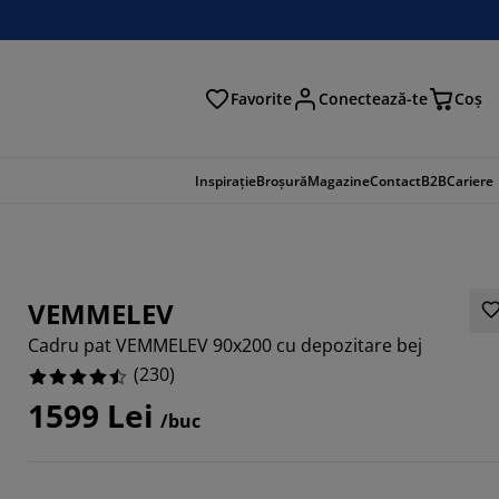
Favorite
Conectează-te
Coş
tare
Inspirație
Broșură
Magazine
Contact
B2B
Cariere
VEMMELEV
Cadru pat VEMMELEV 90x200 cu depozitare bej
(
230
)
1599 Lei
/buc
943%