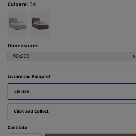
786%
Culoare
:
Bej
393%
965%
8125%
Dimensiune
:
90x200
Livrare sau Ridicare?
Livrare
Click and Collect
Cantitate