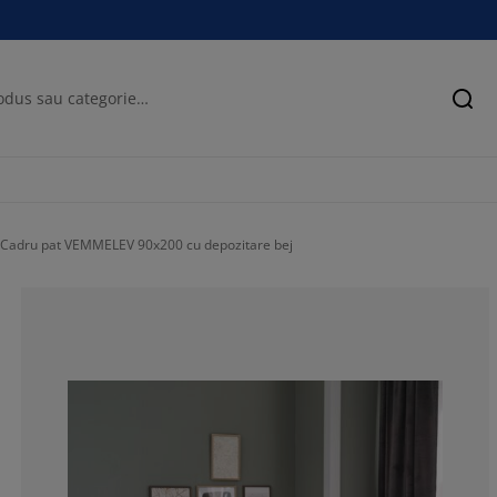
Cău
Cadru pat VEMMELEV 90x200 cu depozitare bej
74.67248908296