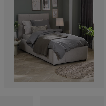
12.22707423580
6.11353711790
3.056768558951
3.930131004366