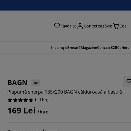
Favorite
Conectează-te
Coş
tare
Inspirație
Broșură
Magazine
Contact
B2B
Cariere
BAGN
Plus
Plapumă sherpa 135x200 BAGN călduroasă albastră
(
1165
)
169 Lei
/buc
807%