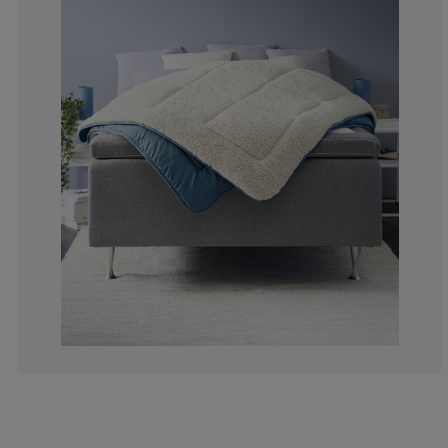
5.579399141630
1.4592274678111
0.6008583690987
1.4592274678111