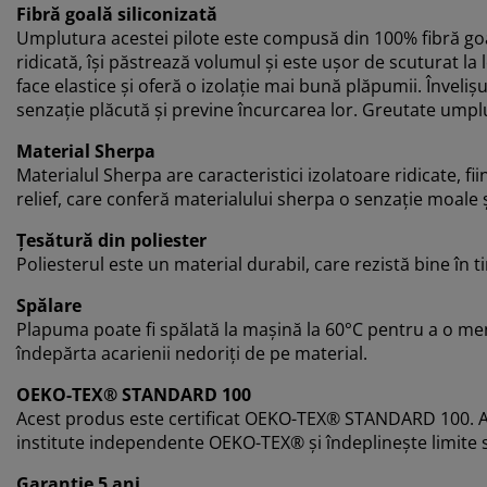
Fibră goală siliconizată
Umplutura acestei pilote este compusă din 100% fibră goal
ridicată, își păstrează volumul și este ușor de scuturat la 
face elastice și oferă o izolație mai bună plăpumii. Înveliș
senzație plăcută și previne încurcarea lor. Greutate umpl
Material Sherpa
Materialul Sherpa are caracteristici izolatoare ridicate, fii
relief, care conferă materialului sherpa o senzație moale 
Țesătură din poliester
Poliesterul este un material durabil, care rezistă bine în ti
Spălare
Plapuma poate fi spălată la mașină la 60°C pentru a o men
îndepărta acarienii nedoriți de pe material.
OEKO-TEX® STANDARD 100
Acest produs este certificat OEKO-TEX® STANDARD 100. A
institute independente OEKO-TEX® și îndeplinește limite s
Garanție 5 ani