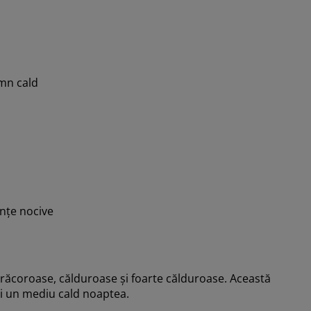
mn cald
nțe nocive
e: răcoroase, călduroase și foarte călduroase. Această
ei un mediu cald noaptea.