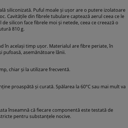
ă siliconizată. Puful moale și ușor are o putere izolatoare
loc. Cavitățile din fibrele tubulare captează aerul ceea ce le
ul de silicon face fibrele moi și netede, ceea ce creează o
utură 810 g.
nd în același timp ușor. Materialul are fibre periate, în
și pufoasă, asemănătoare lânii.
mp, chiar și la utilizare frecventă.
ține proaspătă și curată. Spălarea la 60°C sau mai mult va
sta înseamnă că fiecare componentă este testată de
tricte pentru substanțele nocive.