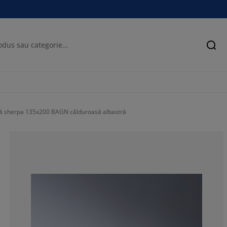
Cău
 sherpa 135x200 BAGN călduroasă albastră
90.90128755364