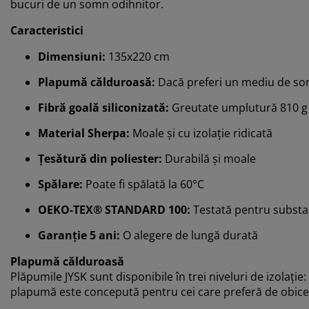
bucuri de un somn odihnitor.
Caracteristici
Dimensiuni:
135x220 cm
Plapumă călduroasă:
Dacă preferi un mediu de so
Fibră goală siliconizată:
Greutate umplutură 810 g
Material Sherpa:
Moale și cu izolație ridicată
Țesătură din poliester:
Durabilă și moale
Spălare:
Poate fi spălată la 60°C
OEKO-TEX® STANDARD 100:
Testată pentru substa
Garanție 5 ani:
O alegere de lungă durată
Plapumă călduroasă
Plăpumile JYSK sunt disponibile în trei niveluri de izolați
plapumă este concepută pentru cei care preferă de obic