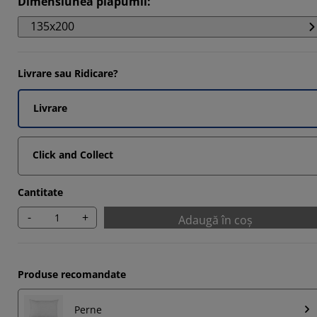
Dimensiunea plăpumii
:
901%
135x200
588%
125%
Livrare sau Ridicare?
588%
Livrare
Click and Collect
Cantitate
-
+
Adaugă în coș
Produse recomandate
Perne