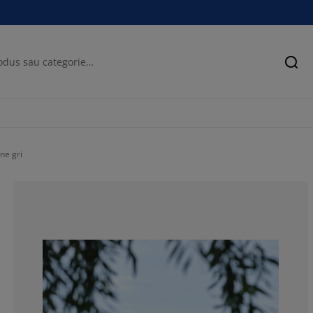
Cău
ne gri
60%