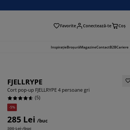
Favorite
Conectează-te
Coş
tare
Inspirație
Broșură
Magazine
Contact
B2B
Cariere
FJELLRYPE
Cort pop-up FJELLRYPE 4 persoane gri
(
5
)
-5%
285 Lei
/buc
300 Lei /buc