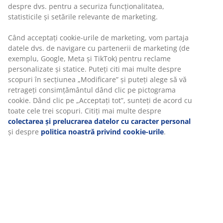
despre dvs. pentru a securiza funcționalitatea,
statisticile și setările relevante de marketing.
Când acceptați cookie-urile de marketing, vom partaja
datele dvs. de navigare cu partenerii de marketing (de
exemplu, Google, Meta și TikTok) pentru reclame
personalizate și statice. Puteți citi mai multe despre
scopuri în secțiunea „Modificare” și puteți alege să vă
retrageți consimțământul dând clic pe pictograma
cookie. Dând clic pe „Acceptați tot”, sunteți de acord cu
Ghid: Ce dimensiune să alegi pentru plapumă?
toate cele trei scopuri. Citiți mai multe despre
Plăpumile sunt disponibile în mai multe dimensiuni.
colectarea și prelucrarea datelor cu caracter personal
Află mai multe despre diferențele dintre dimensiunile
și despre
politica noastră privind cookie-urile
.
plăpumilor din care poți alege
Citește mai multe