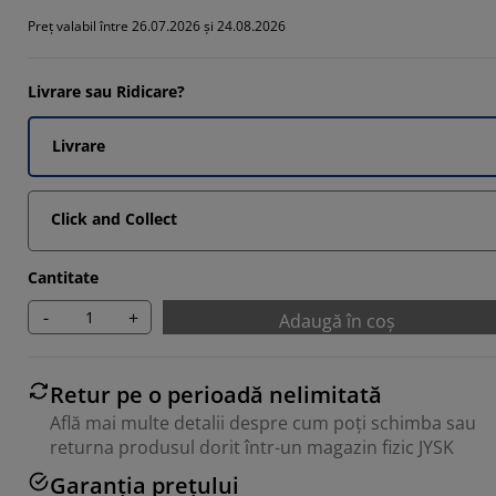
Preț valabil între 26.07.2026 și 24.08.2026
Livrare sau Ridicare?
14285%
Livrare
Click and Collect
Cantitate
-
+
Adaugă în coș
Retur pe o perioadă nelimitată
Află mai multe detalii despre cum poți schimba sau
returna produsul dorit într-un magazin fizic JYSK
Garanția prețului