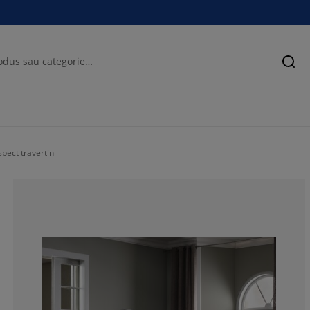
Cău
ect travertin
85.7142857142