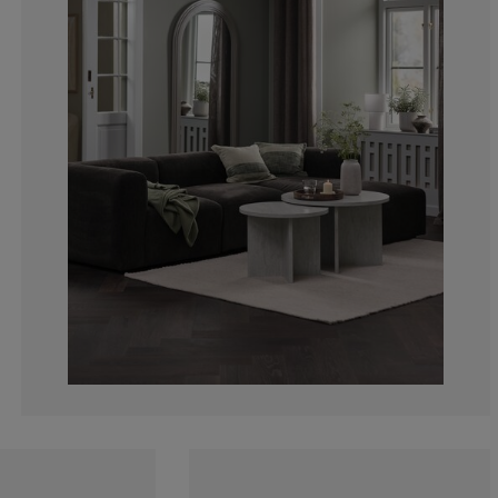
0%
0%
0%
14.2857142857