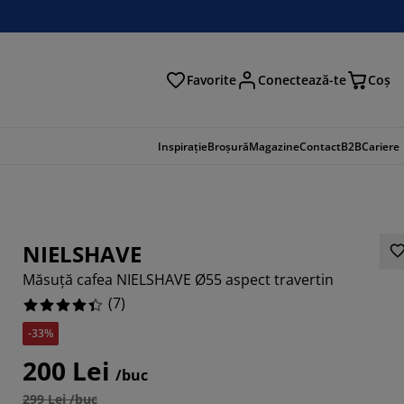
Favorite
Conectează-te
Coş
tare
Inspirație
Broșură
Magazine
Contact
B2B
Cariere
NIELSHAVE
Măsuță cafea NIELSHAVE Ø55 aspect travertin
(
7
)
-33%
200 Lei
/buc
8571%
299 Lei /buc