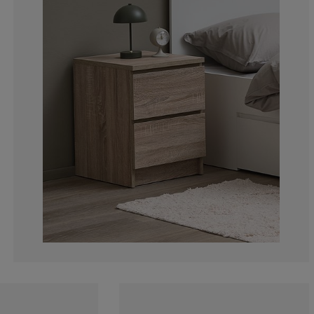
13.00813008130
4.471544715447
4.065040650406
3.252032520325