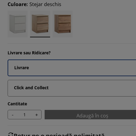
0814%
Culoare
:
Stejar deschis
155%
5035%
2036%
Livrare sau Ridicare?
Livrare
Click and Collect
Cantitate
-
+
Adaugă în coș
Retur pe o perioadă nelimitată