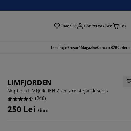
Favorite
Conectează-te
Coş
tare
Inspirație
Broșură
Magazine
Contact
B2B
Cariere
LIMFJORDEN
Noptieră LIMFJORDEN 2 sertare stejar deschis
(
246
)
250 Lei
/buc
033%