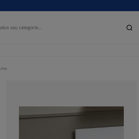
Cău
chis
75.20325203252