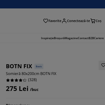
Favorite
Conectează-te
Coş
tare
Inspirație
Broșură
Magazine
Contact
B2B
Cariere
BOTN FIX
Basic
Somieră 80x200cm BOTN FIX
(
328
)
275 Lei
/buc
512%