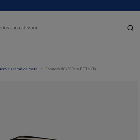
Cău
eră cu ramă de metal
Somieră 80x200cm BOTN FIX
71.95121951219