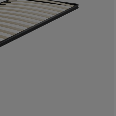
9.451219512195
5.487804878048
1.524390243902
11.58536585365