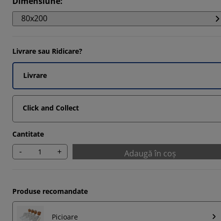
Dimensiune
:
122%
80x200
781%
439%
Livrare sau Ridicare?
8537%
Livrare
Click and Collect
Cantitate
-
+
Adaugă în coș
Produse recomandate
Picioare