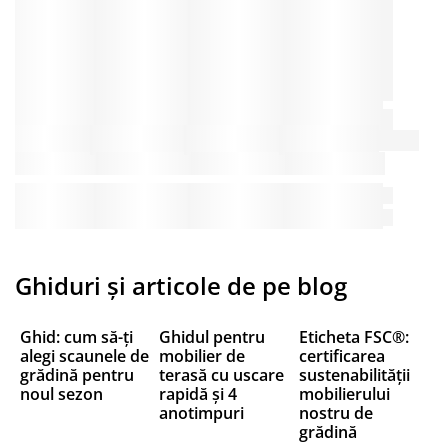
Ghiduri și articole de pe blog
Ghid: cum să-ți
Ghidul pentru
Eticheta FSC®:
alegi scaunele de
mobilier de
certificarea
grădină pentru
terasă cu uscare
sustenabilității
noul sezon
rapidă și 4
mobilierului
anotimpuri
nostru de
grădină