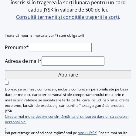
înscris și în tragerea la sorți lunară pentru un card
cadou JYSK în valoare de 500 de lei.
Consultă termenii și condițiile tragerii la sorți
.
Toate câmpurile marcate cu (*) sunt obligatorii
Prenume*
Adresa de mail*
Abonare
Doresc să primesc comunicări, inclusiv comunicări personalizate pe baza
datelor mele cu caracter personal și ale comportamentului meu, prin e-
mail și prin rețelele se socializare terță parte, care includ inspirație, oferte
excelente, lansări de produse și campanii la întreaga gamă de produse
JYSK.
Citește mai multe despre consimțământul și utilizarea datelor cu caracter
personal aici
.
Îmi pot retrage oricând consimțământul pe
site-ul JYSK
. Pot citi mai multe